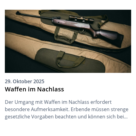
diesem Grund ist eine behutsame und frühzeitige
Auseinandersetzung mit diesem Thema zentral. Sie
hilft der betroffenen Person dabei, ihre
Selbstbestimmung zu bewahren und entlastet alle […]
29. Oktober 2025
Waffen im Nachlass
Der Umgang mit Waffen im Nachlass erfordert
besondere Aufmerksamkeit. Erbende müssen strenge
gesetzliche Vorgaben beachten und können sich bei
Verstössen strafbar machen. Unwissenheit schützt
nicht vor den rechtlichen Konsequenzen.