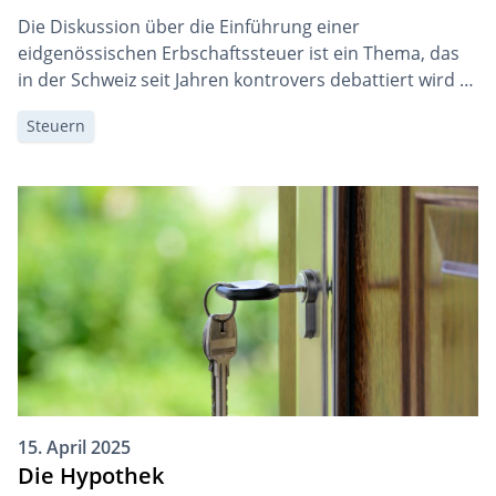
Die Diskussion über die Einführung einer
eidgenössischen Erbschaftssteuer ist ein Thema, das
in der Schweiz seit Jahren kontrovers debattiert wird –
gerade mit der im Frühjahr 2024 eingereichten
Steuern
Initiative verliert das Thema künftig wohl nicht an
Aktualität. Eine zentrale Frage dabei ist, ob und wie
Erbschaften als «unverdientes Vermögen» zu sozialer
Ungleichheit beitragen und welche […]
15. April 2025
Die Hypothek