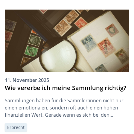
ab. Damit könnte Grossbritannien bald einen grossen
Schritt machen und Sterbehilfe […]
11. November 2025
Wie vererbe ich meine Sammlung richtig?
Sammlungen haben für die Sammler:innen nicht nur
einen emotionalen, sondern oft auch einen hohen
finanziellen Wert. Gerade wenn es sich bei den
Sammlungen beispielsweise um wertvolle Kunstwerke
Erbrecht
handelt, erfordern sie bei der Nachlassplanung