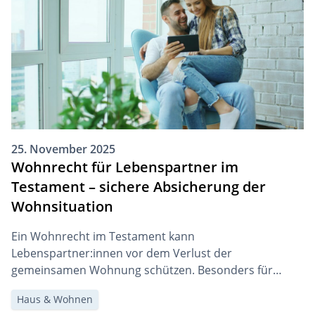
zur Anwendung kommen können.
25. November 2025
Wohnrecht für Lebenspartner im
Testament – sichere Absicherung der
Wohnsituation
Ein Wohnrecht im Testament kann
Lebenspartner:innen vor dem Verlust der
gemeinsamen Wohnung schützen. Besonders für
unverheiratete Paare ist diese Absicherung wichtig, da
Haus & Wohnen
sie keinen gesetzlichen Erbanspruch haben.