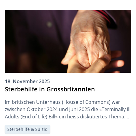
18. November 2025
Sterbehilfe in Grossbritannien
Im britischen Unterhaus (House of Commons) war
zwischen Oktober 2024 und Juni 2025 die «Terminally Ill
Adults (End of Life) Bill» ein heiss diskutiertes Thema.
Schliesslich stimmte es am 20. Juni 2025 mit 314 zu 291
Sterbehilfe & Suizid
Stimmen für die Legalisierung der Beihilfe zum Suizid