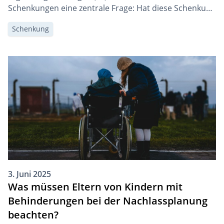
Schenkungen eine zentrale Frage: Hat diese Schenkung
Auswirkungen auf den Anspruch auf die Sozialhilfe bzw.
Schenkung
EL? Und falls ja, wie sehen diese Auswirkungen konkret
aus?
3. Juni 2025
Was müssen Eltern von Kindern mit
Behinderungen bei der Nachlassplanung
beachten?