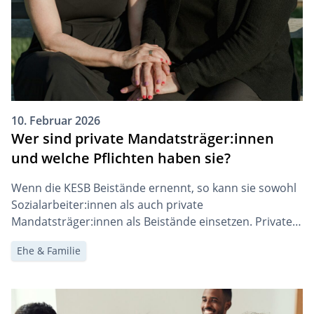
gibt es eine klare Rangordnung […]
10. Februar 2026
Wer sind private Mandatsträger:innen
und welche Pflichten haben sie?
Wenn die KESB Beistände ernennt, so kann sie sowohl
Sozialarbeiter:innen als auch private
Mandatsträger:innen als Beistände einsetzen. Private
Mandatsträger:innen übernehmen wichtige Aufgaben
Ehe & Familie
im schweizerischen Erwachsenenschutz. Sie
unterstützen Menschen, die ihre Angelegenheiten
nicht mehr selbstständig regeln können. Die KESB
ernennt sie als Beistände für Personen, die Hilfe bei