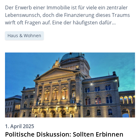
Der Erwerb einer Immobilie ist für viele ein zentraler
Lebenswunsch, doch die Finanzierung dieses Traums
wirft oft Fragen auf. Eine der häufigsten dafür
verwendeten Finanzierungsformen ist die Hypothek.
Haus & Wohnen
Doch wie funktioniert eine Hypothek genau? Wie viel
Hypothek ist in unterschiedlichen Lebensphasen
sinnvoll, und was passiert, wenn Hypothekenschulden
vererbt werden? In diesem Beitrag geben wir einen […]
1. April 2025
Politische Diskussion: Sollten Erbinnen