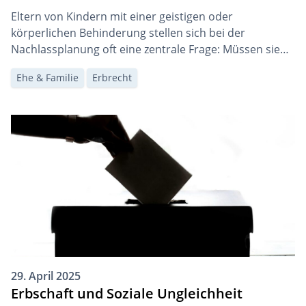
Eltern von Kindern mit einer geistigen oder
körperlichen Behinderung stellen sich bei der
Nachlassplanung oft eine zentrale Frage: Müssen sie
der Behinderung ihres Kindes bei der Erstellung ihres
Ehe & Familie
Erbrecht
Testaments bzw. Erbvertrags explizit Beachtung
schenken? Falls ja, stellt sich anschliessend die Frage,
ob dies Auswirkungen auf Sozialversicherungs- oder
Sozialhilfeleistungen haben könnte.
29. April 2025
Erbschaft und Soziale Ungleichheit