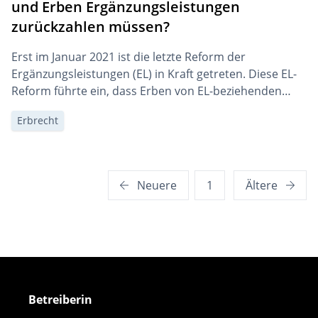
und Erben Ergänzungsleistungen
zurückzahlen müssen?
Erst im Januar 2021 ist die letzte Reform der
Ergänzungsleistungen (EL) in Kraft getreten. Diese EL-
Reform führte ein, dass Erben von EL-beziehenden
Erblassern ab einer Erbschaft von mehr als CHF 40’000
Erbrecht
rückerstattungspflichtig seien. Diese Neuerung sorgt
für Unzufriedenheit in der Politik. Bereits kurz nach
ihrem Inkrafttreten wird darüber diskutiert, die
Rückerstattungspflicht wieder rückgängig zu machen.
Seitennummerierung
Neuere
1
Ältere
der
Beiträge
Betreiberin