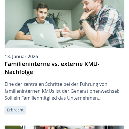
umgangen werden.
13. Januar 2026
Familieninterne vs. externe KMU-
Nachfolge
Eine der zentralen Schritte bei der Führung von
familieninternen KMUs ist der Generationenwechsel:
Soll ein Familienmitglied das Unternehmen
übernehmen oder ist eine externe Person
Erbrecht
vorzuziehen? Beide Wege haben ihre Berechtigung.
Entscheidend sind die individuellen Umstände – und
ehrliche Antworten auf schwierige Fragen.