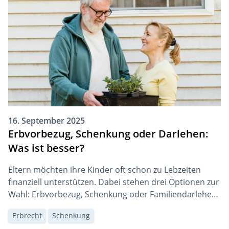
16. September 2025
Erbvorbezug, Schenkung oder Darlehen:
Was ist besser?
Eltern möchten ihre Kinder oft schon zu Lebzeiten
finanziell unterstützen. Dabei stehen drei Optionen zur
Wahl: Erbvorbezug, Schenkung oder Familiendarlehen.
Jede Variante hat unterschiedliche rechtliche und
Erbrecht
Schenkung
steuerliche Folgen.