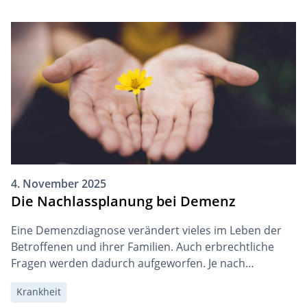
besondere Sorgfalt. So können Streitigkeiten unter den
Erben vermieden und steuerliche Nachteile verhindert
werden. Eine frühzeitige Planung sorgt somit für den
Erhalt […]
4. November 2025
Die Nachlassplanung bei Demenz
Eine Demenzdiagnose verändert vieles im Leben der
Betroffenen und ihrer Familien. Auch erbrechtliche
Fragen werden dadurch aufgeworfen. Je nach
Fortschritt der demenziellen Erkrankung wird die
Krankheit
Nachlassplanung sogar ganz verunmöglicht. Aus