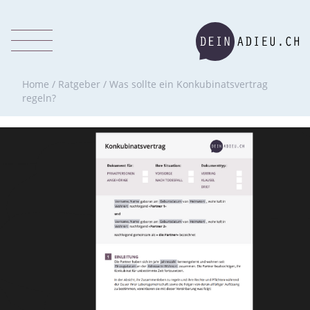
Home
/
Ratgeber
/
Was sollte ein Konkubinatsvertrag
regeln?