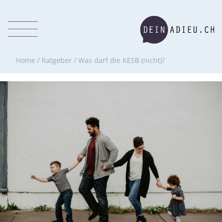
Home
/
Ratgeber
/
Was darf die KESB (nicht)?