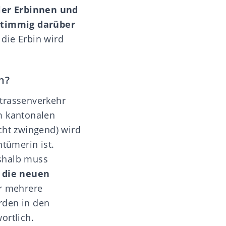
ler Erbinnen und
stimmig darüber
 die Erbin wird
n?
Strassenverkehr
m kantonalen
cht zwingend) wird
ntümerin ist.
eshalb muss
 die neuen
er mehrere
rden in den
ortlich.