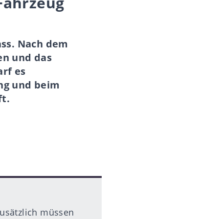
 Fahrzeug
ass. Nach dem
hen und das
rf es
ng und beim
t.
Zusätzlich müssen