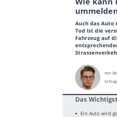
Wie kann 
ummelden
Auch das Auto 
Tod ist die ver
Fahrzeug auf di
entsprechender
Strassenverkehr
Beitra
Von
Be
Schlag
Schlag
Das Wichtigst
Ein Auto wird 