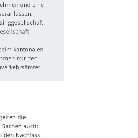
rnehmen und eine
veranlassen.
inggesellschaft.
esellschaft
beim kantonalen
ammen mit den
enverkehrsämter
gelten die
n Sachen auch:
in den
Nachlass
.