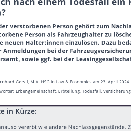
ich nach einem Todesfall ein
?
der verstorbenen Person gehört zum Nachl
storbene Person als Fahrzeughalter zu lösc
e neuen Halter:innen einzulösen. Dazu beda
 Anmeldungen bei der Fahrzeugversicheru
samt, sowie ggf. bei der Leasinggesellschaf
gsautor
rnhard Gerstl, M.A. HSG in Law & Economics
am 23. April 2024
wörter
wörter:
Erbengemeinschaft
,
Erbteilung
,
Todesfall
,
Versicherung
e in Kürze:
genauso vererbt wie andere Nachlassgegenstände. 