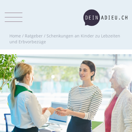
Home
/
Ratgeber
/
Schenkungen an Kinder zu Lebzeiten
und Erbvorbezüge