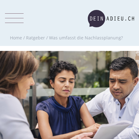
Home
/
Ratgeber
/
Was umfasst die Nachlassplanung?