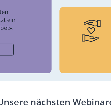
zten
tzt ein
bet».
Unsere nächsten Webinar