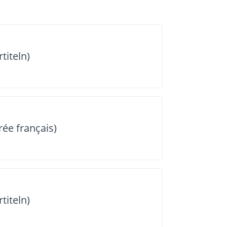
titeln)
rée français)
titeln)