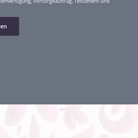
ntenverfügung, Vorsorgeauftrag, Testament und
ren