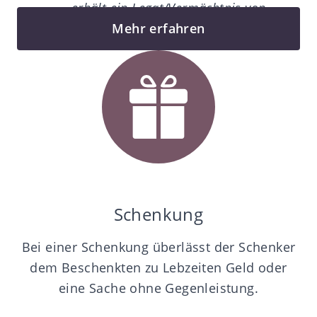
«… erhält ein Legat/Vermächtnis von
Mehr erfahren
CHF 10 000»
Schenkung
Bei einer Schenkung überlässt der Schenker
dem Beschenkten zu Lebzeiten Geld oder
eine Sache ohne Gegenleistung.