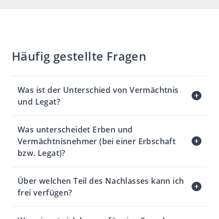
Häufig gestellte Fragen
Was ist der Unterschied von Vermächtnis
und Legat?
Dies sind Synonyme. Vermächtnis und Legat
sind gleichbedeutend und von dem Begriff
Was unterscheidet Erben und
Erbschaft abzugrenzen.
Vermächtnisnehmer (bei einer Erbschaft
bzw. Legat)?
Der Erbe wird Teil der Erbengemeinschaft. Der
Vermächtnisnehmer wird nicht Teil der
Über welchen Teil des Nachlasses kann ich
Erbengemeinschaft und hat lediglich einen
frei verfügen?
Herausgabeanspruch gegenüber der
Die sogenannte «freie Quote» bestimmt sich
Erbengemeinschaft. Die Erben erwerben
dadurch, dass man vom Nachlass alle