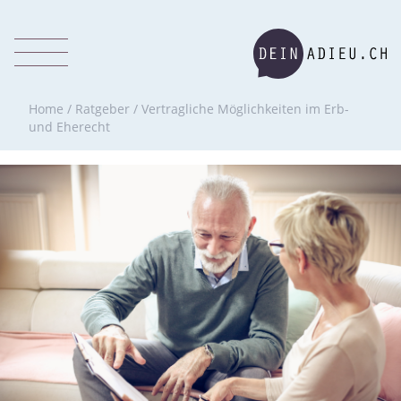
Home
/
Ratgeber
/
Vertragliche Möglichkeiten im Erb-
und Eherecht