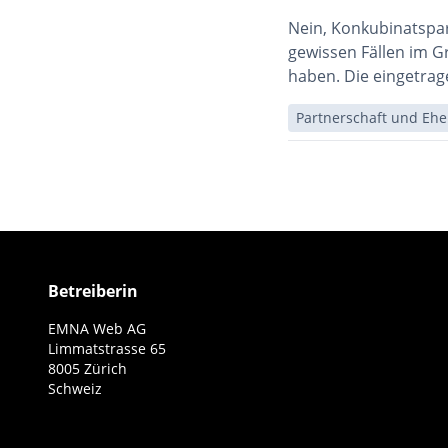
Nein, Konkubinatspar
gewissen Fällen im G
haben. Die eingetrage
Partnerschaft und Ehe
FAQ
Navigation
Betreiberin
EMNA Web AG
Limmatstrasse 65
8005 Zürich
Schweiz