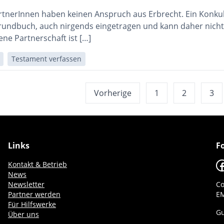
tnerInnen haben keinen Anspruch aus Erbrecht. Ein Konkubi
rundbuch, auch nirgends eingetragen und kann daher nicht
ne Partnerschaft ist […]
Testament verfassen
Vorherige
1
2
3
Links
F
F
Kontakt & Betrieb
News
Newsletter
Co
Partner werden
EM
Für Hilfswerke
Gu
Über uns