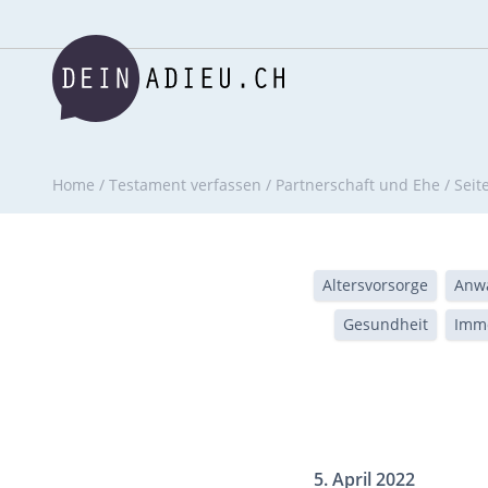
Home
/
Testament verfassen
/
Partnerschaft und Ehe
/
Seit
Altersvorsorge
Anwa
Gesundheit
Immo
5. April 2022