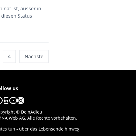
nat ist, ausser in
 diesen Status
4
Nächste
ollow us
acebook
LinkedIn
YouTube
Instagram
pyright © DeinAdieu
NA Web AG. Alle Rechte vorbehalten.
tes tun - über das Lebensende hinweg