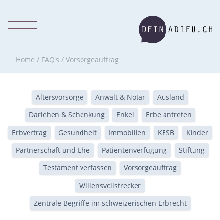
Home
/
FAQ's
/
Vorsorgeauftrag
Altersvorsorge
Anwalt & Notar
Ausland
Darlehen & Schenkung
Enkel
Erbe antreten
Erbvertrag
Gesundheit
Immobilien
KESB
Kinder
Partnerschaft und Ehe
Patientenverfügung
Stiftung
Testament verfassen
Vorsorgeauftrag
Willensvollstrecker
Zentrale Begriffe im schweizerischen Erbrecht