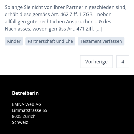
Solange Sie nicht von Ihrer Partnerin geschieden sind,
erhält diese gemäss Art. 462 Ziﬀ. 1 ZGB – neben
allfälligen güterrechtlichen Ansprüchen – ½ des
Nachlasses, wovon gemäss Art. 471 Ziﬀ. […]
Kinder
Partnerschaft und Ehe
Testament verfassen
FAQ
Vorherige
4
Navigation
Betreiberin
EMNA Web AG
Limmatstrasse 65
8005 Zürich
Schweiz