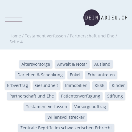
Home
/
Testament verfassen
/
Partnerschaft und Ehe
/
Seite 4
Altersvorsorge
Anwalt & Notar
Ausland
Darlehen & Schenkung
Enkel
Erbe antreten
Erbvertrag
Gesundheit
Immobilien
KESB
Kinder
Partnerschaft und Ehe
Patientenverfügung
Stiftung
Testament verfassen
Vorsorgeauftrag
Willensvollstrecker
Zentrale Begriffe im schweizerischen Erbrecht