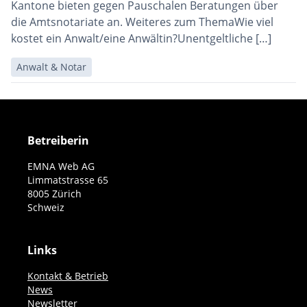
Kantone bieten gegen Pauschalen Beratungen über
die Amtsnotariate an. Weiteres zum ThemaWie viel
kostet ein Anwalt/eine Anwältin?Unentgeltliche […]
Anwalt & Notar
Betreiberin
EMNA Web AG
Limmatstrasse 65
8005 Zürich
Schweiz
Links
Kontakt & Betrieb
News
Newsletter