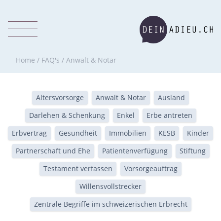
Home
/
FAQ's
/
Anwalt & Notar
Altersvorsorge
Anwalt & Notar
Ausland
Darlehen & Schenkung
Enkel
Erbe antreten
Erbvertrag
Gesundheit
Immobilien
KESB
Kinder
Partnerschaft und Ehe
Patientenverfügung
Stiftung
Testament verfassen
Vorsorgeauftrag
Willensvollstrecker
Zentrale Begriffe im schweizerischen Erbrecht