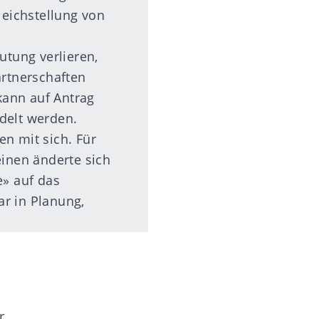
leichstellung von
utung verlieren,
artnerschaften
kann auf Antrag
delt werden.
n mit sich. Für
inen änderte sich
e» auf das
r in Planung,
r