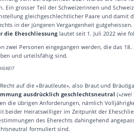
n
. Ein grosser Teil der Schweizerinnen und Schweiz
hstellung gleichgeschlechtlicher Paare und damit d
echts in der jüngeren Vergangenheit gutgeheissen.
 die Eheschliessung
lautet seit 1. Juli 2022 wie fo
on zwei Personen eingegangen werden, die das 18. 
ben und urteilsfähig sind.
HIGKEIT
Recht auf die «Brautleute», also Braut und Bräuti
immung ausdrücklich geschlechtsneutral
(«
zwei
en die übrigen Anforderungen, nämlich Volljährigke
it
beider Heiratswilliger im Zeitpunkt der Eheschl
estimmungen des Eherechts dahingehend angepasst
htsneutral formuliert sind.