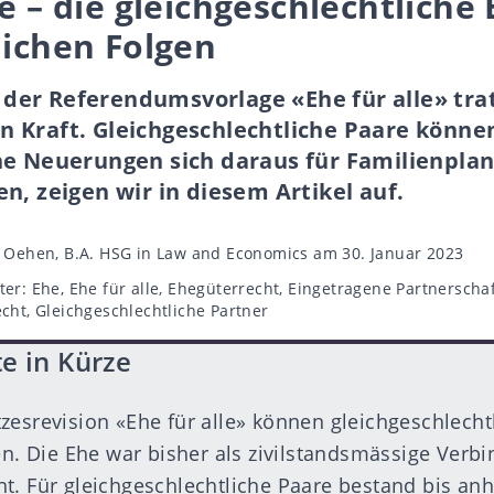
le – die gleichgeschlechtliche
lichen Folgen
er Referendumsvorlage «Ehe für alle» trat
2 in Kraft. Gleichgeschlechtliche Paare könn
he Neuerungen sich daraus für Familienpla
n, zeigen wir in diesem Artikel auf.
tor
n Oehen, B.A. HSG in Law and Economics
am 30. Januar 2023
ter
ter:
Ehe
,
Ehe für alle
,
Ehegüterrecht
,
Eingetragene Partnerscha
echt
,
Gleichgeschlechtliche Partner
e in Kürze
zesrevision «Ehe für alle» können gleichgeschlechtl
ten. Die Ehe war bisher als zivilstandsmässige Ver
t. Für gleichgeschlechtliche Paare bestand bis anh