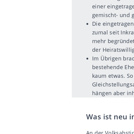
einer eingetrag
gemischt- und g
Die eingetragen
zumal seit Inkr
mehr begründet
der Heiratswill
Im Übrigen brac
bestehende Ehe
kaum etwas. So 
Gleichstellungs
hängen aber inh
Was ist neu 
An der Volksabst