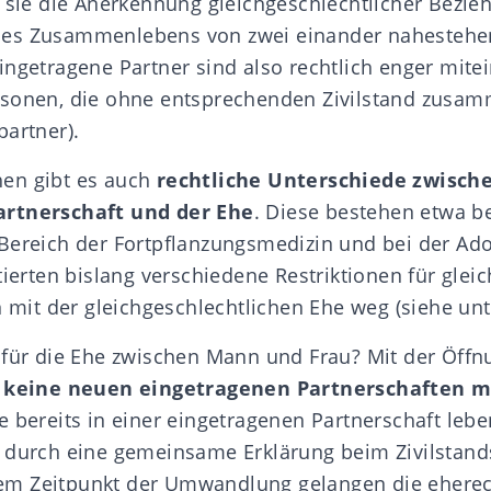
e sie die Anerkennung gleichgeschlechtlicher Bezie
des Zusammenlebens von zwei einander
nahesteh
ingetragene Partner sind also rechtlich enger mite
rsonen, die ohne entsprechenden Zivilstand zusa
partner
).
en gibt es auch
rechtliche Unterschiede zwisch
artnerschaft und der Ehe
. Diese bestehen etwa be
Bereich der Fortpflanzungsmedizin und bei der Ad
tierten bislang verschiedene Restriktionen für glei
n mit der gleichgeschlechtlichen Ehe weg (siehe unt
 für die Ehe zwischen Mann und Frau? Mit der Öffn
n
keine neuen eingetragenen Partnerschaften m
ie bereits in einer eingetragenen Partnerschaft leb
r durch eine gemeinsame Erklärung
beim Zivilstand
dem Zeitpunkt der Umwandlung gelangen die eherec