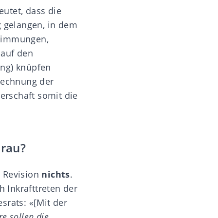
utet, dass die
 gelangen, in dem
stimmungen,
 auf den
ung) knüpfen
erechnung der
erschaft somit die
Frau?
r Revision
nichts
.
h Inkrafttreten der
srats
: «[Mit der
re sollen die