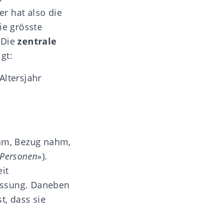
er hat also die
ie grösste
 Die
zentrale
lgt:
Altersjahr
gam, Bezug nahm,
 Personen
»).
it
iessung. Daneben
, dass sie