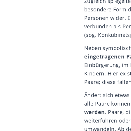
Zugleich spiegelt
besondere Form 
Personen
wider. E
verbunden als Pe
(sog.
Konkubinats
Neben symbolisch
eingetragenen P
Einbürgerung, im 
Kindern. Hier exis
Paare; diese falle
Ändert sich etwas
alle Paare könne
werden
. Paare, d
weiterführen ode
umwandeln
. Ab 