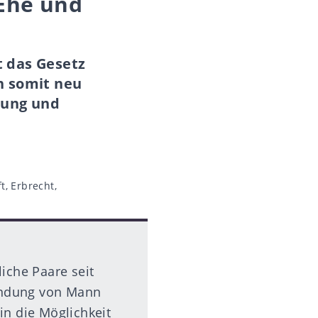
 Ehe und
 das Gesetz
en somit neu
nung und
ft
,
Erbrecht
,
iche Paare seit
bindung von Mann
in die Möglichkeit