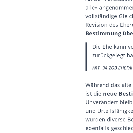
alle»
angenomme
vollständige Gleic
Revision des Eher
Bestimmung über
Die Ehe kann v
zurückgelegt ha
ART. 94 ZGB EHEFÄ
Während das alte 
ist die
neue Best
Unverändert bleib
und
Urteilsfähigke
wurden diverse B
ebenfalls geschlec