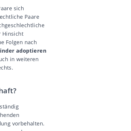
Paare
sich
echtliche Paare
ichgeschlechtliche
 Hinsicht
che Folgen nach
inder adoptieren
uch in weiteren
chts.
haft?
lständig
schenden
dung vorbehalten.