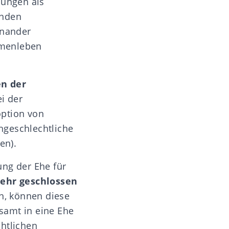
hungen als
enden
inander
mmenleben
en der
i der
option von
chgeschlechtliche
en).
ung der Ehe für
ehr geschlossen
en, können diese
samt in eine Ehe
htlichen