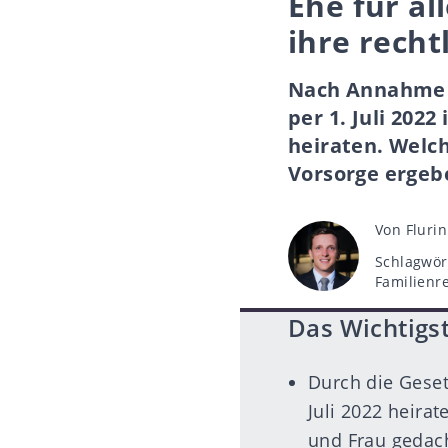
Ehe für al
ihre recht
Nach Annahme d
per 1. Juli 202
heiraten. Welc
Vorsorge ergebe
Beitragsau
Von
Fluri
Schlagwör
Schlagwör
Familienr
Das Wichtigst
Durch die Geset
Juli 2022 heira
und Frau gedach