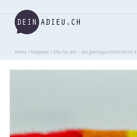
Home
/
Ratgeber
/
Ehe für alle – die gleichgeschlechtliche 