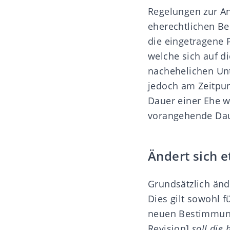
Regelungen zur An
eherechtlichen B
die eingetragene
welche sich auf d
nachehelichen Unt
jedoch am Zeitpun
Dauer einer Ehe w
vorangehende Dau
Ändert sich 
Grundsätzlich änd
Dies gilt sowohl f
neuen Bestimmung
Revision]
soll die