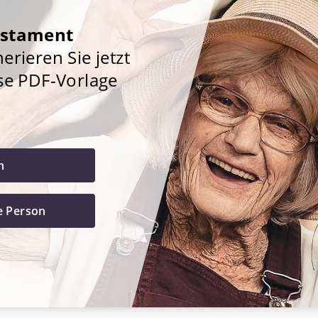
estament
rieren Sie jetzt
se PDF-Vorlage
h
e Person