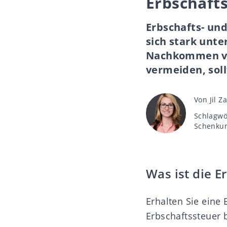
Erbschaft
Erbschafts- un
sich stark unte
Nachkommen von
vermeiden, soll
Beitrags
Von
Jil 
Schlagwö
Schlagwö
Schenku
Was ist die 
Erhalten Sie eine
Erbschaftssteuer
b