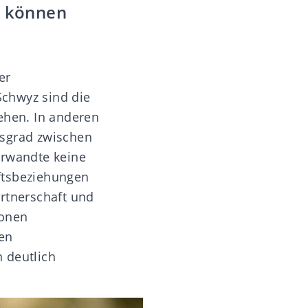
n können
er
Schwyz
sind die
ehen. In anderen
tsgrad zwischen
rwandte keine
ftsbeziehungen
artnerschaft und
tonen
en
 deutlich