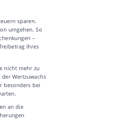
teuern sparen.
sion umgehen. So
Schenkungen –
reibetrag Ihres
e nicht mehr zu
gt der Wertzuwachs
ir besonders bei
warten.
en an die
cherungen