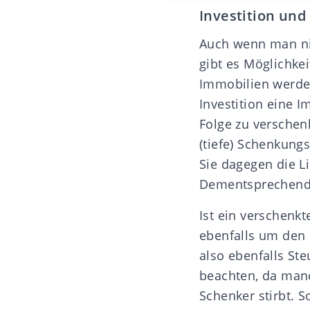
Investition und
Auch wenn man ni
gibt es Möglichke
Immobilien werden
Investition eine 
Folge zu verschen
(tiefe) Schenkung
Sie dagegen die Li
Dementsprechend 
Ist ein verschenkt
ebenfalls um den 
also ebenfalls St
beachten, da man
Schenker stirbt. 