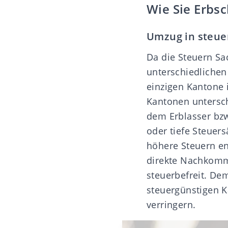
Wie Sie Erbs
Umzug in steue
Da die Steuern Sa
unterschiedlichen
einzigen Kantone 
Kantonen untersch
dem Erblasser bz
oder tiefe Steuer
höhere Steuern en
direkte Nachkomme
steuerbefreit. D
steuergünstigen K
verringern.