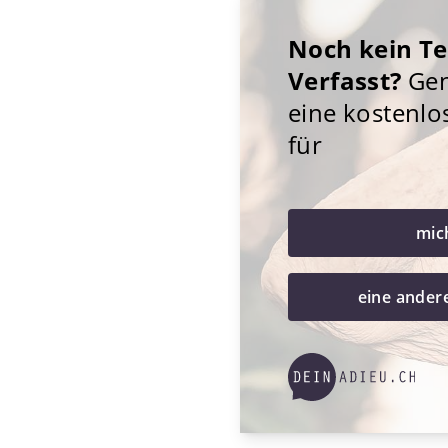
Noch kein T
Verfasst?
Gene
eine kostenlo
für
mic
eine ander