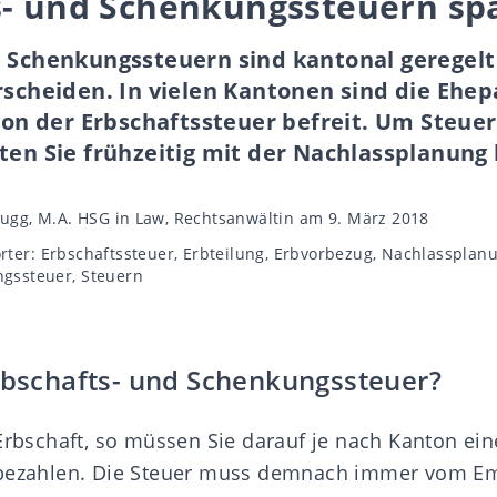
s- und Schenkungssteuern sp
d Schenkungssteuern sind kantonal geregel
rscheiden. In vielen Kantonen sind die Ehe
 der Erbschaftssteuer befreit. Um Steuer
ten Sie frühzeitig mit der Nachlassplanung
autor
Zaugg, M.A. HSG in Law, Rechtsanwältin
am 9. März 2018
rter
rter:
Erbschaftssteuer
,
Erbteilung
,
Erbvorbezug
,
Nachlassplan
ngssteuer
,
Steuern
Erbschafts- und Schenkungssteuer?
 Erbschaft, so müssen Sie darauf je nach Kanton ein
ezahlen. Die Steuer muss demnach immer vom E