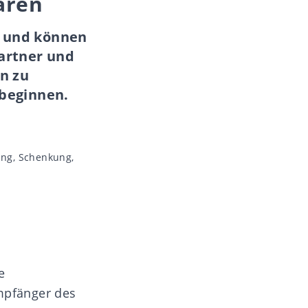
aren
t und können
partner und
n zu
 beginnen.
ung
,
Schenkung
,
e
mpfänger des