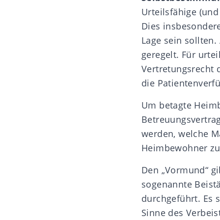
Urteilsfähige (und
Dies insbesondere
Lage sein sollten
geregelt. Für urt
Vertretungsrecht
d
die Patientenverf
Um betagte Heimbe
Betreuungsvertrag
werden, welche M
Heimbewohner zul
Den „Vormund“ gi
sogenannte Beist
durchgeführt. Es 
Sinne des Verbeis