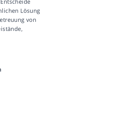
 Entscheide
mlichen Lösung
Betreuung von
istände,
n