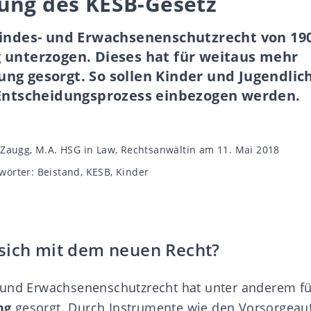
ung des KESB-Gesetz
Kindes- und Erwachsenenschutzrecht von 19
 unterzogen. Dieses hat für weitaus mehr
ng gesorgt. So sollen Kinder und Jugendlic
 Entscheidungsprozess einbezogen werden.
gsautor
l Zaugg, M.A. HSG in Law, Rechtsanwältin
am 11. Mai 2018
wörter
wörter:
Beistand
,
KESB
,
Kinder
sich mit dem neuen Recht?
 und Erwachsenenschutzrecht hat unter anderem f
ng
gesorgt. Durch Instrumente wie den
Vorsorgeauf