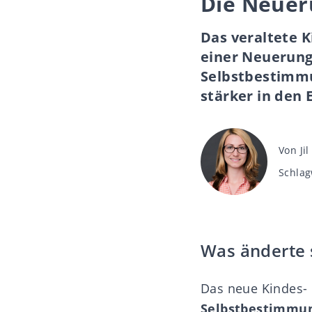
Die Neuer
Das veraltete 
einer Neuerung
Selbstbestimmu
stärker in den
Beitra
Von
Ji
Schlag
Schlag
Was änderte 
Das neue Kindes-
Selbstbestimmu