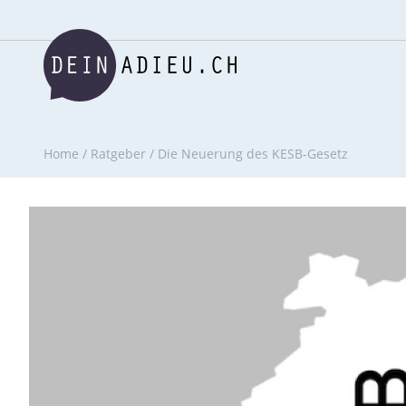
Home
/
Ratgeber
/
Die Neuerung des KESB-Gesetz