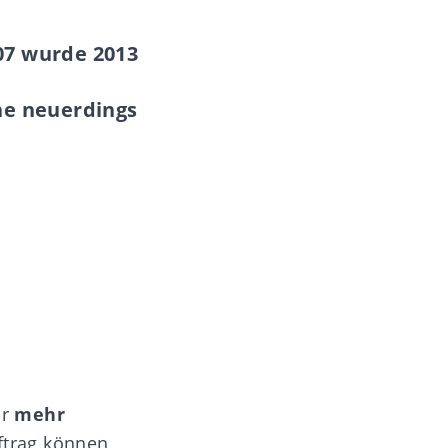
07 wurde 2013
he neuerdings
ür
mehr
trag
können