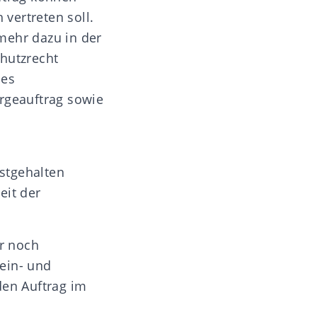
 vertreten soll.
 mehr dazu in der
hutzrecht
hes
rgeauftrag sowie
stgehalten
it der
r noch
 ein- und
den Auftrag im