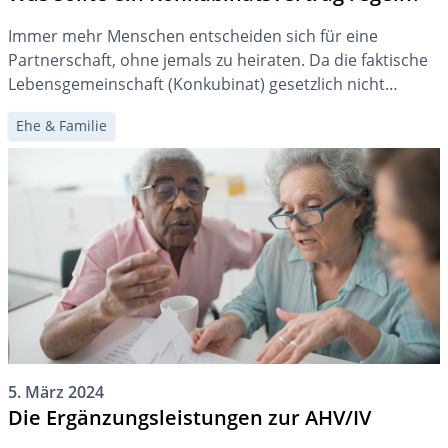
Immer mehr Menschen entscheiden sich für eine
Partnerschaft, ohne jemals zu heiraten. Da die faktische
Lebensgemeinschaft (Konkubinat) gesetzlich nicht
geregelt ist, kann es sinnvoll sein, einen
Ehe & Familie
Konkubinatsvertrag abzuschliessen. Am Ende dieses
Textes finden Sie eine Vorlage dafür.
5. März 2024
Die Ergänzungsleistungen zur AHV/IV