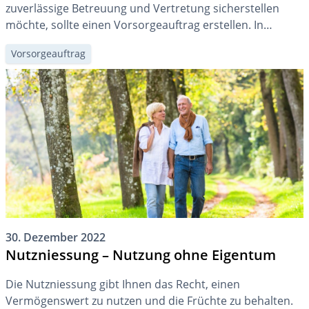
zuverlässige Betreuung und Vertretung sicherstellen
möchte, sollte einen Vorsorgeauftrag erstellen. In
diesem Beitrag zeigen wir, wie Sie auf DeinAdieu Ihren
Vorsorgeauftrag
Vorsorgeauftrag einfach erstellen.
30. Dezember 2022
Nutzniessung – Nutzung ohne Eigentum
Die Nutzniessung gibt Ihnen das Recht, einen
Vermögenswert zu nutzen und die Früchte zu behalten.