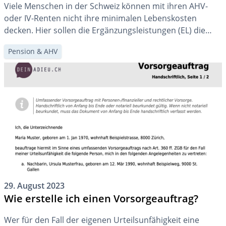
Viele Menschen in der Schweiz können mit ihren AHV-
oder IV-Renten nicht ihre minimalen Lebenskosten
decken. Hier sollen die Ergänzungsleistungen (EL) die
finanziellen Lücken füllen. Dies wirft Fragen auf: Welche
Pension & AHV
Arten von Ergänzungsleistungen gibt es? Und wer darf
sie beziehen?
29. August 2023
Wie erstelle ich einen Vorsorgeauftrag?
Wer für den Fall der eigenen Urteilsunfähigkeit eine