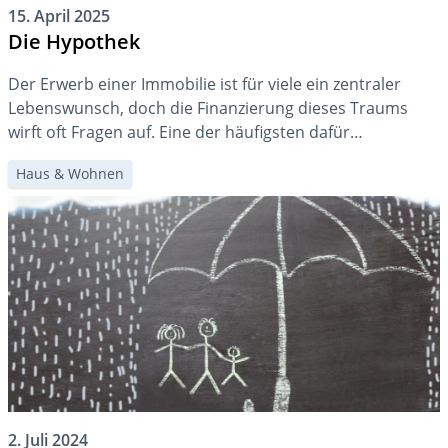
15. April 2025
Die Hypothek
Der Erwerb einer Immobilie ist für viele ein zentraler
Lebenswunsch, doch die Finanzierung dieses Traums
wirft oft Fragen auf. Eine der häufigsten dafür
verwendeten Finanzierungsformen ist die Hypothek.
Haus & Wohnen
Doch wie funktioniert eine Hypothek genau? Wie viel
Hypothek ist in unterschiedlichen Lebensphasen
sinnvoll, und was passiert, wenn Hypothekenschulden
vererbt werden? In diesem Beitrag geben wir einen […]
2. Juli 2024