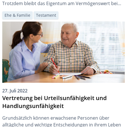
Trotzdem bleibt das Eigentum am Vermögenswert beim
Überträger. Besonders Ihren Ehegatten können Sie mit
Ehe & Familie
Testament
der Nutzniessung begünstigen.
27. Juli 2022
Vertretung bei Urteilsunfähigkeit und
Handlungsunfähigkeit
Grundsätzlich können erwachsene Personen über
alltägliche und wichtige Entscheidungen in ihrem Leben