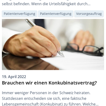
selbst befinden. Wenn die Urteilsfähigkeit durch
Krankheiten oder andere geistige Beeinträchtigungen
Patientenverfügung
Patientenverfügung
Vorsorgeauftrag
eingeschränkt wird, kann eine Vertretung notwendig
werden.
19. April 2022
Brauchen wir einen Konkubinatsvertrag?
Immer weniger Personen in der Schweiz heiraten.
Stattdessen entscheiden sie sich, eine faktische
Lebensgemeinschaft (Konkubinat) zu führen. Welche