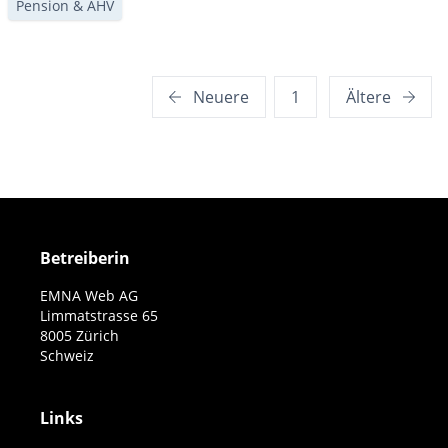
Pension & AHV
Einzahlungen haben, erfahren Sie im folgenden Artikel.
Seitennummerierung
Neuere
1
Ältere
der
Beiträge
Betreiberin
EMNA Web AG
Limmatstrasse 65
8005 Zürich
Schweiz
Links