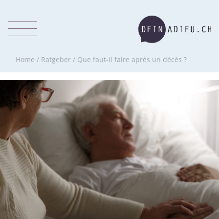
Home
/
Ratgeber
/
Que faut-il faire après un décès ?