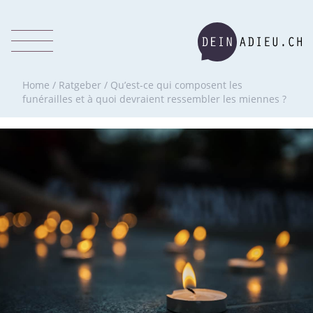
Home
/
Ratgeber
/
Qu’est-ce qui composent les
funérailles et à quoi devraient ressembler les miennes ?