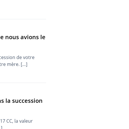
ue nous avions le
cession de votre
tre mère. […]
ns la succession
17 CC, la valeur
…]