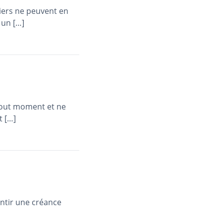
tiers ne peuvent en
 un […]
tout moment et ne
t […]
antir une créance