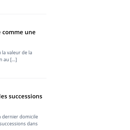
ré comme une
la valeur de la
n au […]
 les successions
n dernier domicile
s successions dans