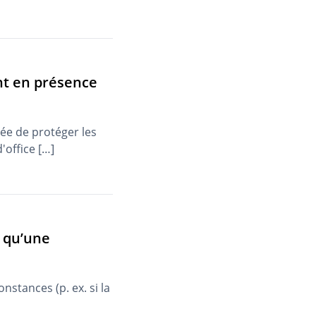
nt en présence
gée de protéger les
'office […]
r qu’une
nstances (p. ex. si la