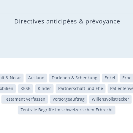
Directives anticipées & prévoyance
lt & Notar
Ausland
Darlehen & Schenkung
Enkel
Erbe 
bilien
KESB
Kinder
Partnerschaft und Ehe
Patientenv
Testament verfassen
Vorsorgeauftrag
Willensvollstrecker
Zentrale Begriffe im schweizerischen Erbrecht