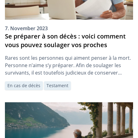
7. November 2023
Se préparer à son décès : voici comment
vous pouvez soulager vos proches
Rares sont les personnes qui aiment penser à la mort.
Personne n’aime s’y préparer. Afin de soulager les
survivants, il est toutefois judicieux de conserver
certains documents de manière à ce qu’ils soient bien
En cas de décès
Testament
accessibles et de prendre certaines dispositions.