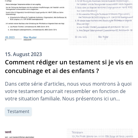
15. August 2023
Comment rédiger un testament si je vis en
concubinage et ai des enfants ?
Dans cette série d’articles, nous vous montrons à quoi
votre testament pourrait ressembler en fonction de
votre situation familiale. Nous présentons ici un
exemple de testament pour une personne vivant en
Testament
concubinage et qui a des enfants.