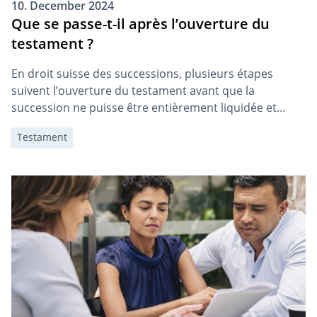
10. December 2024
Que se passe-t-il après l’ouverture du
testament ?
En droit suisse des successions, plusieurs étapes
suivent l’ouverture du testament avant que la
succession ne puisse être entièrement liquidée et
partagée. Dans certains cas, cette procédure peut être
Testament
longue et coûteuse. Cet article a pour but de vous
donner un aperçu général de la procédure après
l’ouverture d’un testament. Qu’est-ce que l’ouverture
d’un testament […]