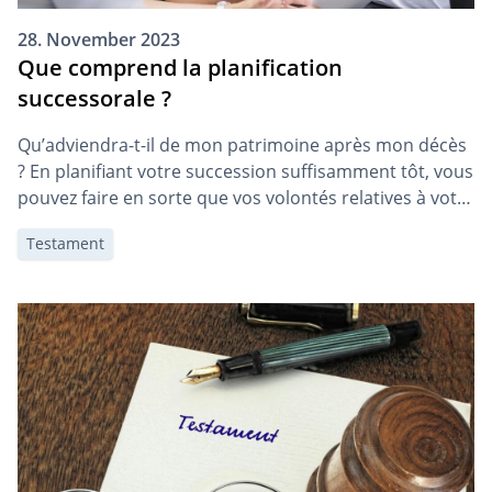
28. November 2023
Que comprend la planification
successorale ?
Qu’adviendra-t-il de mon patrimoine après mon décès
? En planifiant votre succession suffisamment tôt, vous
pouvez faire en sorte que vos volontés relatives à votre
succession soient respectées et que vos survivants
Testament
soient déchargés de certaines tâches.