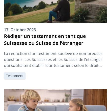
17. October 2023
Rédiger un testament en tant que
Suissesse ou Suisse de l’étranger
La rédaction d’un testament soulève de nombreuses
questions. Les Suissesses et les Suisses de l’étranger
qui souhaitent établir leur testament selon le droit
suisse se posent probablement encore plus de
Testament
questions. Vous apprendrez ici ce que les Suissesse et
les Suisses de l’étranger doivent savoir pour rédiger
leur testament.