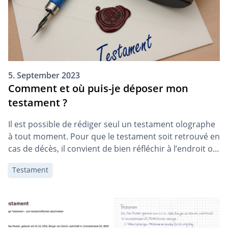
5. September 2023
Comment et où puis-je déposer mon
testament ?
Il est possible de rédiger seul un testament olographe
à tout moment. Pour que le testament soit retrouvé en
cas de décès, il convient de bien réfléchir à l’endroit où
il sera conservé. Cet article vous explique où et
Testament
comment conserver ou déposer au mieux votre
testament.