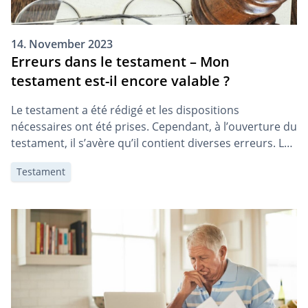
14. November 2023
Erreurs dans le testament – Mon
testament est-il encore valable ?
Le testament a été rédigé et les dispositions
nécessaires ont été prises. Cependant, à l’ouverture du
testament, il s’avère qu’il contient diverses erreurs. Le
testament est-il néanmoins valable ? Dans cet article,
Testament
vous apprendrez quelles sont les erreurs les plus
fréquentes et quelles sont leurs conséquences sur un
testament.