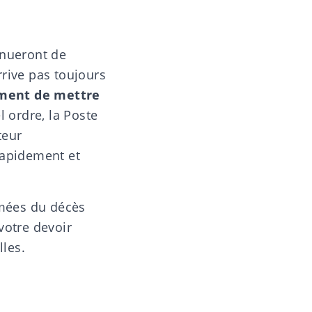
inueront de
rrive pas toujours
ment de mettre
l ordre, la Poste
teur
rapidement et
rmées du décès
votre devoir
lles
.