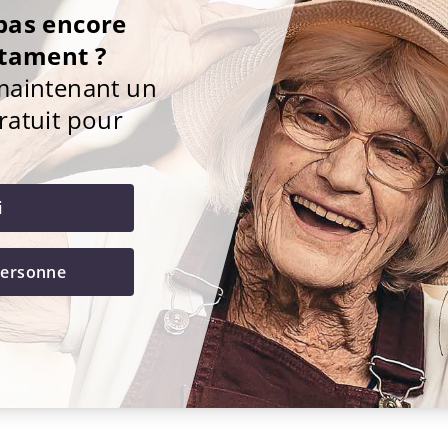
pas encore
stament ?
maintenant un
ratuit pour
i
personne