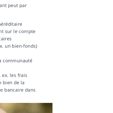
ant peut par
éréditaire
nt sur le compte
caires
ex. un bien-fonds)
 la communauté
 ex. les frais
n bien de la
te bancaire dans