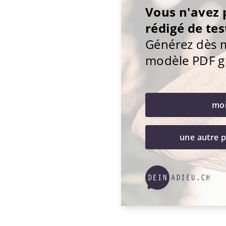
Vous n'avez 
rédigé de te
Générez dès 
modèle PDF g
mo
une autre 