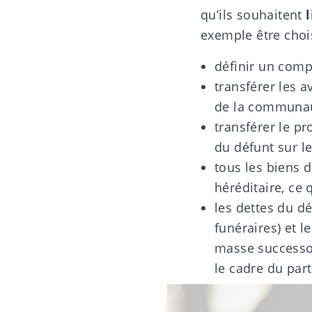
qu’ils souhaitent
exemple être chois
définir un com
transférer les 
de la communaut
transférer le pr
du défunt sur l
tous les biens 
héréditaire, ce 
les dettes du dé
funéraires) et l
masse successor
le cadre du par