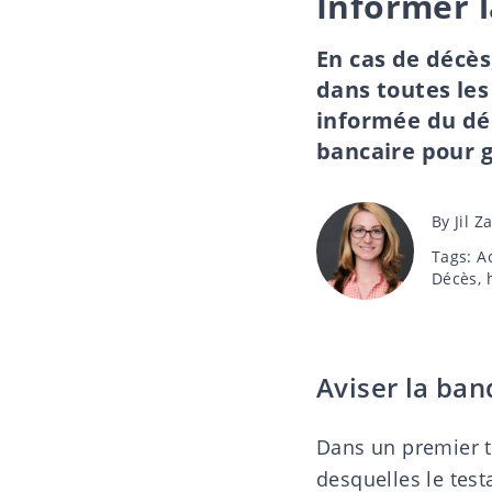
Informer l
En cas de décès
dans toutes les
informée du dé
bancaire pour g
Post
By
Jil 
author
Tags
Tags:
A
Décès
,
Aviser la ban
Dans un premier t
desquelles le tes