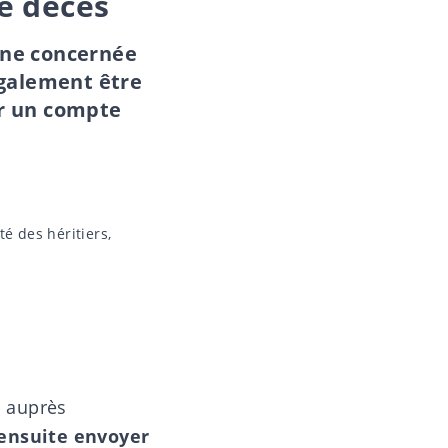
de décès
nne concernée
également être
r un compte
 des héritiers
,
s auprès
 ensuite envoyer