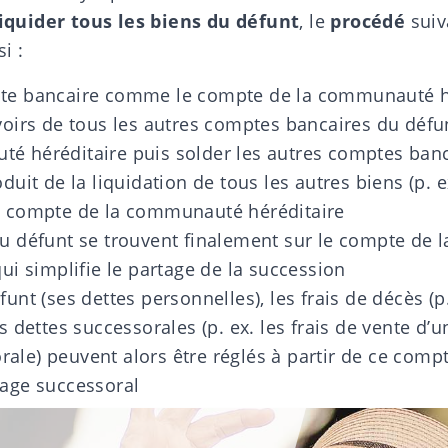
liquider tous les biens du défunt
, le
procédé
suiv
i :
pte bancaire comme le compte de la communauté h
avoirs de tous les autres comptes bancaires du défu
é héréditaire puis solder les autres comptes ban
oduit de la liquidation de tous les autres biens (p. 
e compte de la communauté héréditaire
du défunt se trouvent finalement sur le compte de
qui simplifie le partage de la succession
funt (ses dettes personnelles), les frais de décès (p.
es dettes successorales (p. ex. les frais de vente d’u
ale) peuvent alors être réglés à partir de ce comp
tage successoral