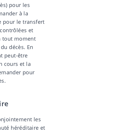
ès) pour les
mander à la
pour le transfert
 contrôlées et
 à tout moment
à du décès. En
t peut-être
 cours et la
demander pour
ès.
ire
conjointement les
té héréditaire
et