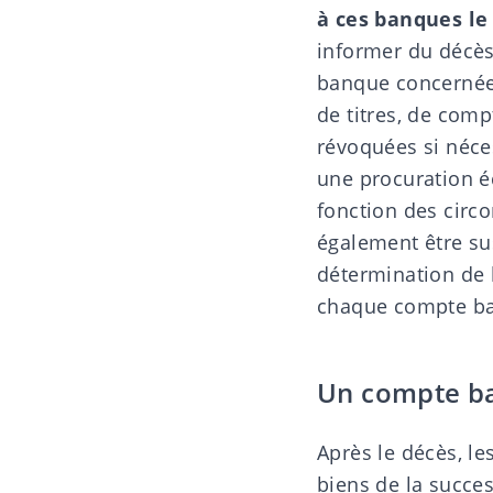
à ces banques l
informer du décès
banque concernée 
de titres, de comp
révoquées si néces
une procuration éc
fonction des circ
également être su
détermination de 
chaque compte ban
Un compte ba
Après le décès, le
biens de la succes