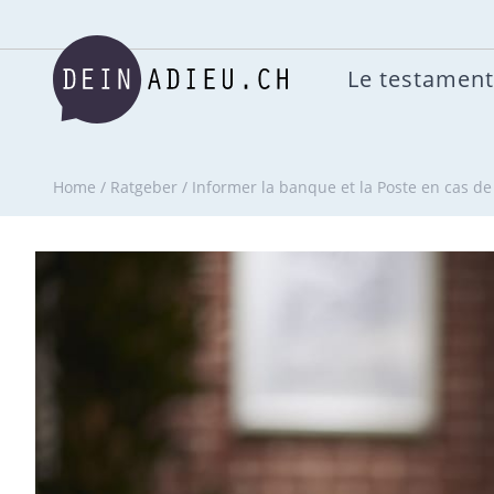
Le testament
Home
/
Ratgeber
/
Informer la banque et la Poste en cas de