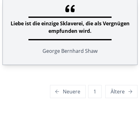
Liebe ist die einzige Sklaverei, die als Vergnügen
empfunden wird.
George Bernhard Shaw
Seitennummerierung
Neuere
1
Ältere
der
Beiträge