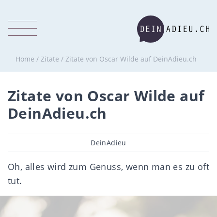
Home
/
Zitate
/
Zitate von Oscar Wilde auf DeinAdieu.ch
Zitate von Oscar Wilde auf
DeinAdieu.ch
Beitragsautor
DeinAdieu
Oh, alles wird zum Genuss, wenn man es zu oft
tut.