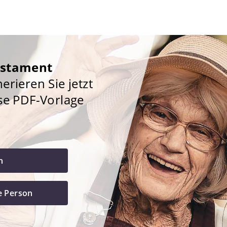
estament
rieren Sie jetzt
se PDF-Vorlage
h
e Person