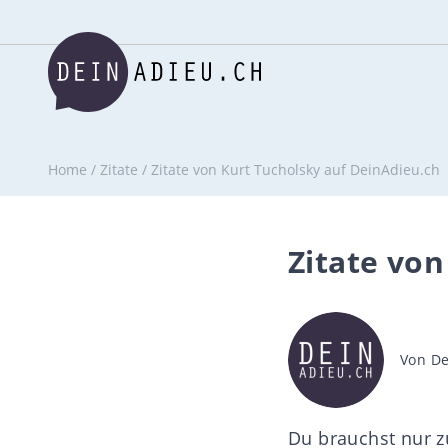
Home
/
Zitate
/
Zitate von Kurt Tucholsky auf DeinAdieu.ch
Zitate von
Beitra
Von
De
Du brauchst nur zu