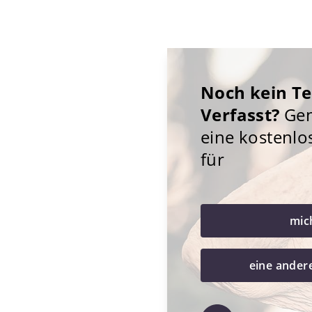
Noch kein T
Verfasst?
Gene
eine kostenlo
für
mic
eine ander