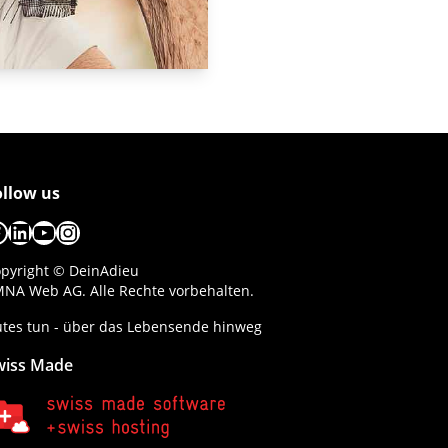
ollow us
acebook
LinkedIn
YouTube
Instagram
pyright © DeinAdieu
NA Web AG. Alle Rechte vorbehalten.
tes tun - über das Lebensende hinweg
wiss Made