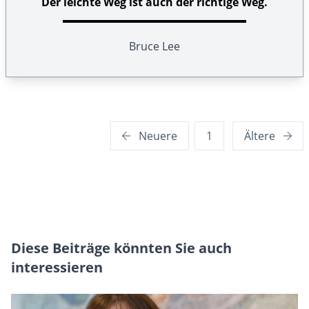
Der leichte Weg ist auch der richtige Weg.
Bruce Lee
Seitennummerierung
Neuere
1
Ältere
der
Beiträge
Diese Beiträge könnten Sie auch
interessieren