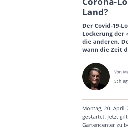
Corona-Lo
Land?
Der Covid-19-Lo
Lockerung der 
die anderen. D
wann die Zeit d
Beitra
Von
Ma
Schlag
Schlag
Montag, 20. April 
gestartet. Jetzt gi
Gartencenter zu be