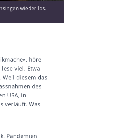
nsingen wieder los.
anikmache», höre
 lese viel. Etwa
. Weil diesem das
smassnahmen des
en USA, in
s verläuft. Was
ück, Pandemien