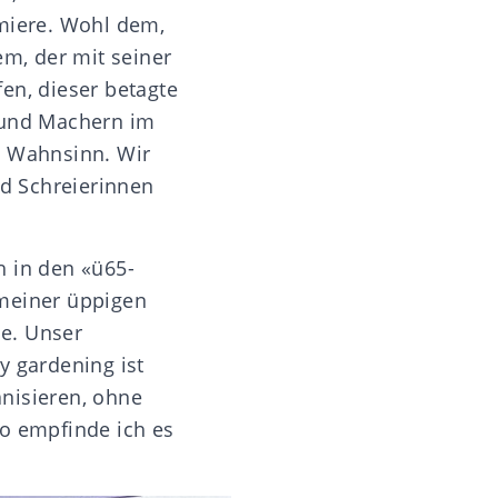
emiere. Wohl dem,
em, der mit seiner
fen, dieser betagte
n und Machern im
. Wahnsinn. Wir
nd Schreierinnen
h in den «ü65-
 meiner üppigen
se. Unser
y gardening ist
nisieren, ohne
so empfinde ich es