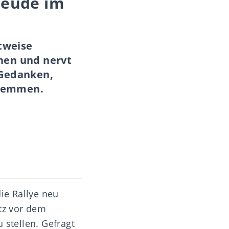
reude im
ttweise
nen und nervt
 Gedanken,
stemmen.
die Rallye neu
atz vor dem
 stellen. Gefragt