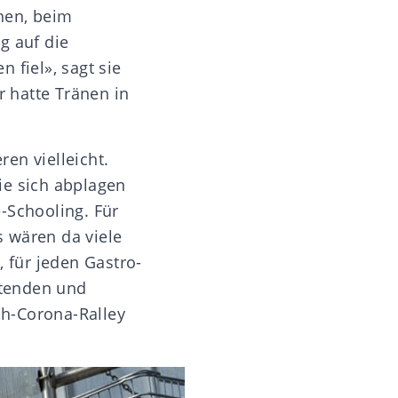
nen, beim
g auf die
 fiel», sagt sie
r hatte Tränen in
ren vielleicht.
die sich abplagen
Schooling. Für
s wären da viele
, für jeden Gastro-
itenden und
ach-Corona-Ralley