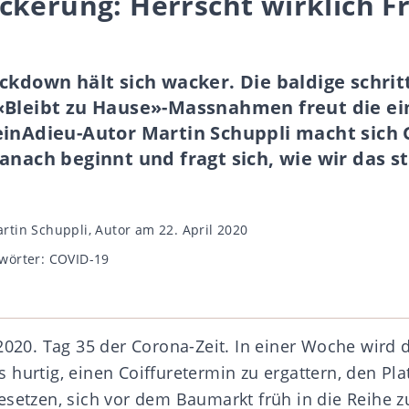
ckerung: Herrscht wirklich F
ckdown hält sich wacker. Die baldige schri
«Bleibt zu Hause»-Massnahmen freut die ei
einAdieu-Autor Martin Schuppli macht sich
anach beginnt und fragt sich, wie wir das 
gsautor
rtin Schuppli, Autor
am 22. April 2020
wörter
wörter:
COVID-19
2020. Tag 35 der Corona-Zeit. In einer Woche wird 
lts hurtig, einen Coiffuretermin zu ergattern, den Pl
setzen, sich vor dem Baumarkt früh in die Reihe zu