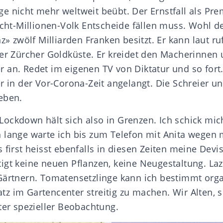
e nicht mehr weltweit beübt. Der Ernstfall als Pr
Acht-Millionen-Volk Entscheide fällen muss. Wohl d
nz» zwölf Milliarden Franken besitzt. Er kann laut ru
der Zürcher Goldküste. Er kreidet den Macherinne
 an. Redet im eigenen TV von Diktatur und so fort
r in der Vor-Corona-Zeit angelangt. Die Schreier u
eben.
ockdown hält sich also in Grenzen. Ich schick mic
 lange warte ich bis zum Telefon mit Anita wegen
 first heisst ebenfalls in diesen Zeiten meine Devi
igt keine neuen Pflanzen, keine Neugestaltung. Laz
Gärtnern. Tomatensetzlinge kann ich bestimmt orga
z im Gartencenter streitig zu machen. Wir Alten, 
ter spezieller Beobachtung.