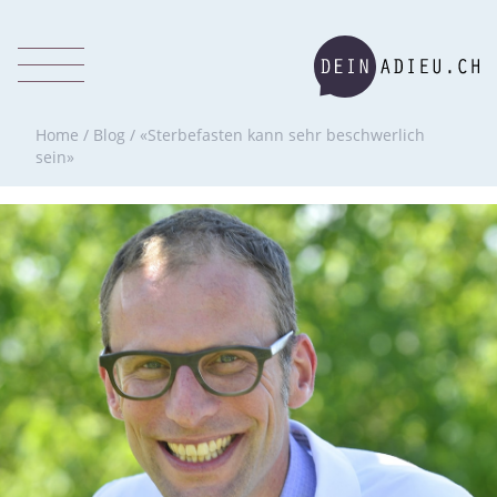
Home
/
Blog
/
«Sterbefasten kann sehr beschwerlich
sein»