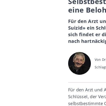
Selbstbest
eine Belo
Für den Arzt un
Suizid» ein Sch
sich findet er
nach hartnäcki
Beitra
Von
Dr
Schlag
Schlag
Für den Arzt und A
Schlüssel, der Ver
selbstbestimmte O