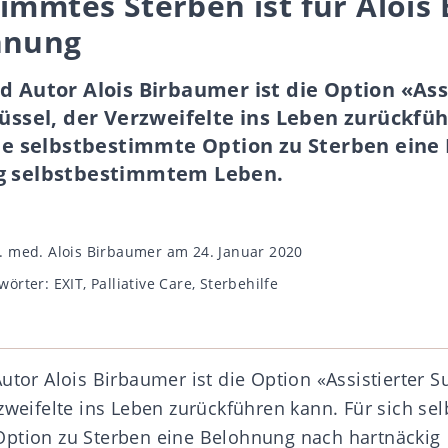
immtes Sterben ist für Alois
hnung
d Autor Alois Birbaumer ist die Option «Ass
lüssel, der Verzweifelte ins Leben zurückfü
 die selbstbestimmte Option zu Sterben ein
g selbstbestimmtem Leben.
gsautor
. med. Alois Birbaumer
am 24. Januar 2020
wörter
wörter:
EXIT
,
Palliative Care
,
Sterbehilfe
utor Alois Birbaumer ist die Option «Assistierter Su
zweifelte ins Leben zurückführen kann. Für sich selb
ption zu Sterben eine Belohnung nach hartnäckig