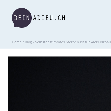
Home
/
Blog
/
Selbstbestimmtes Sterben ist für Alois Birb