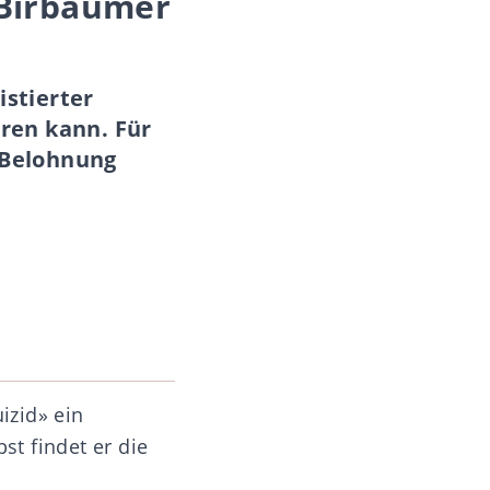
 Birbaumer
istierter
hren kann. Für
e Belohnung
izid» ein
st findet er die