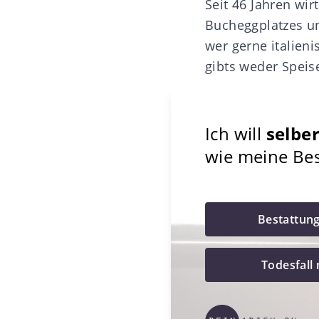
Seit 46 Jahren wi
Bucheggplatzes un
wer gerne italieni
gibts weder Speise
Ich will
selbe
wie meine Best
Bestattun
Todesfall