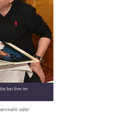
die bei ihm im
chenmahl oder