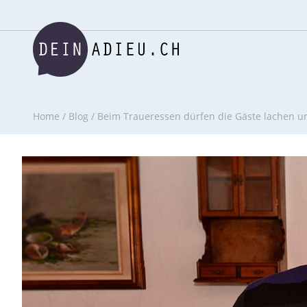
Home
/
Blog
/
Beim Traueressen dürfen die Gäste lachen 