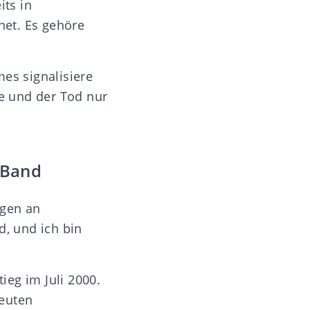
ts in
net. Es gehöre
mes signalisiere
e und der Tod nur
 Band
ngen an
d, und ich bin
ieg im Juli 2000.
Leuten