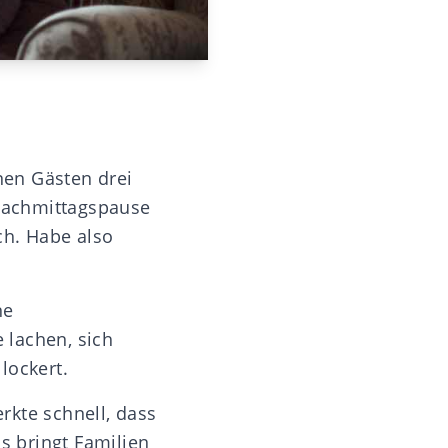
inen Gästen drei
 Nachmittagspause
ch. Habe also
ne
e lachen, sich
lockert.
erkte schnell, dass
 bringt Familien