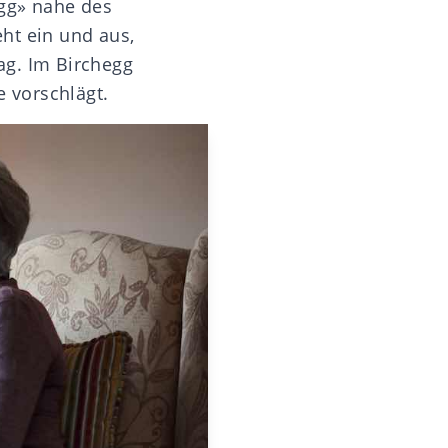
egg» nahe des
ht ein und aus,
mag. Im Birchegg
e vorschlägt.