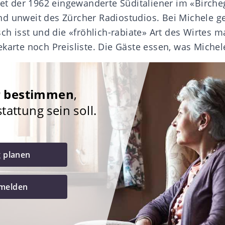
rtet der 1962 eingewanderte Süditaliener im «Birch
d unweit des Zürcher Radiostudios. Bei Michele ge
sch isst und die «fröhlich-rabiate» Art des Wirtes 
karte noch Preisliste. Die Gäste essen, was Michel
r bestimmen
,
attung sein soll.
g planen
 melden