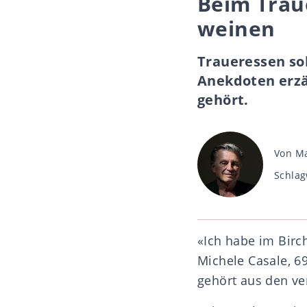
Beim Trau
weinen
Traueressen sol
Anekdoten erzä
gehört.
Beitra
Von
Ma
Schlag
Schlag
«Ich habe im Birc
Michele Casale, 6
gehört aus den ve