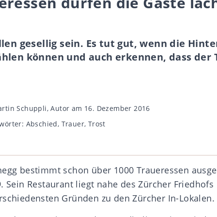
eressen dürfen die Gäste lac
len gesellig sein. Es tut gut, wenn die Hint
hlen können und auch erkennen, dass der
gsautor
rtin Schuppli, Autor
am 16. Dezember 2016
wörter
wörter:
Abschied
,
Trauer
,
Trost
hegg bestimmt schon über 1000 Traueressen ausger
9. Sein Restaurant liegt nahe des Zürcher Friedho
rschiedensten Gründen zu den Zürcher In-Lokalen.