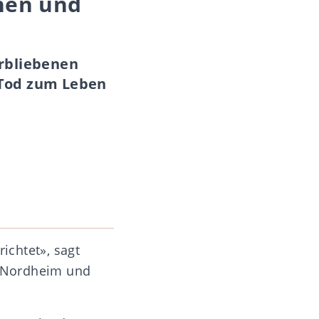
hen und
erbliebenen
 Tod zum Leben
ichtet», sagt
fs Nordheim und