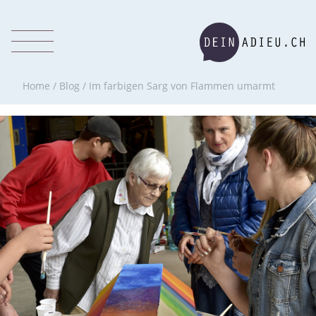
Home
/
Blog
/
Im farbigen Sarg von Flammen umarmt