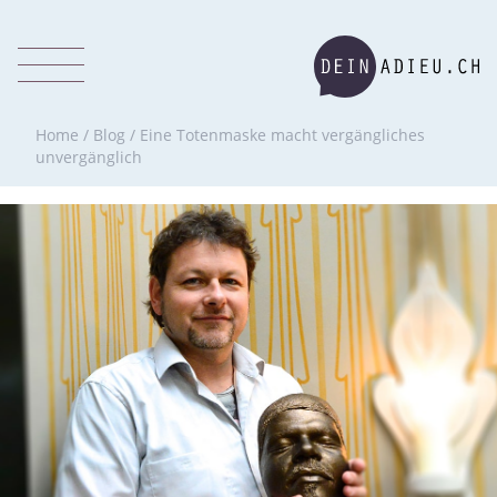
Home
/
Blog
/
Eine Totenmaske macht vergängliches
unvergänglich