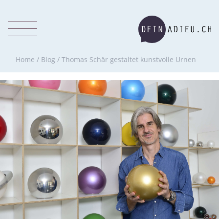
Home
/
Blog
/
Thomas Schär gestaltet kunstvolle Urnen