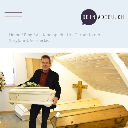
Home
/
Blog
/
Als Kind spielte Urs Gerber in der
Sargfabrik Versteckis