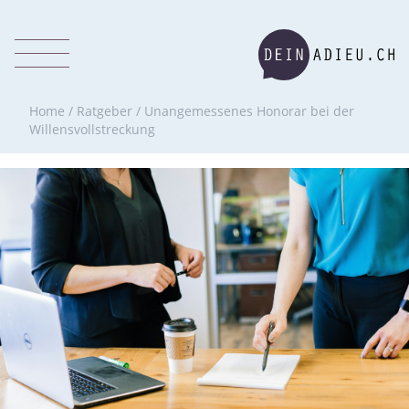
Home
/
Ratgeber
/
Unangemessenes Honorar bei der
Willensvollstreckung