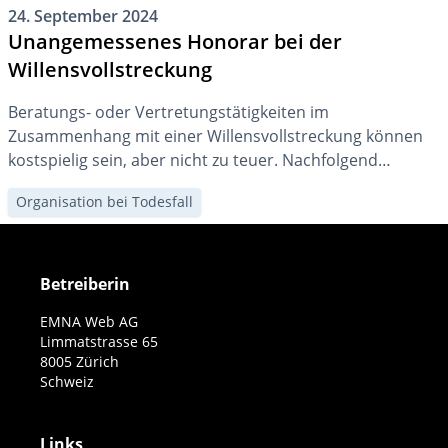
24. September 2024
Unangemessenes Honorar bei der
Willensvollstreckung
Beratungs- oder Vertretungstätigkeiten im
Zusammenhang mit einer Willensvollstreckung können
kostspielig sein, aber nicht zu teuer. Nachfolgend
erklären wir Ihnen, wie das Honorar eines
Organisation bei Todesfall
Willensvollstreckers festgesetzt wird, und was Sie gegen
überhöhte Forderungen unternehmen können.
Betreiberin
EMNA Web AG
Limmatstrasse 65
8005 Zürich
Schweiz
Links