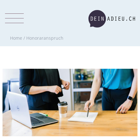
Home
/
Honoraranspruch