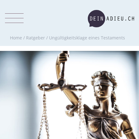
Home
/
Ratgeber
/
Ungültigkeitsklage eines Testaments