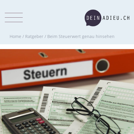
Home
/
Ratgeber
/
Beim Steuerwert genau hinsehen