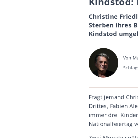
Kindstod: 
Christine Fried
Sterben ihres 
Kindstod umge
Beitra
Von
Ma
Schlag
Schlag
Fragt jemand Chris
Drittes, Fabien Al
immer drei Kinder
Nationalfeiertag v
Zwei Monate späte