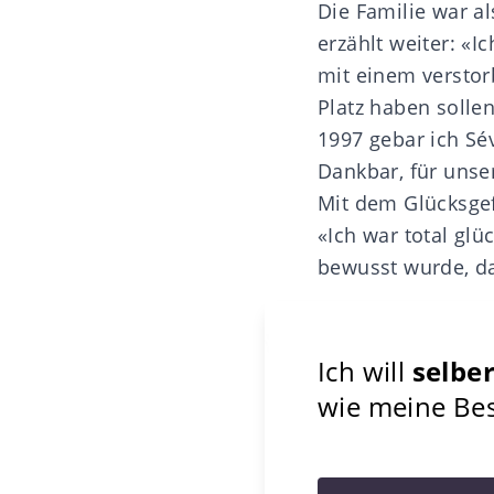
Die Familie war al
erzählt weiter: «I
mit einem verstor
Platz haben solle
1997 gebar ich Sé
Dankbar, für unser
Mit dem Glücksgefü
«Ich war total glü
bewusst wurde, das
Ich will
selbe
wie meine Best