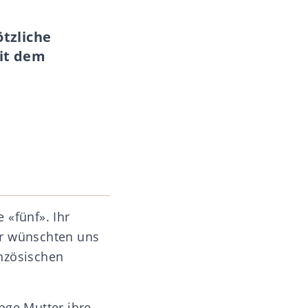
ötzliche
mit dem
e «fünf». Ihr
Wir wünschten uns
anzösischen
nge Mutter ihre