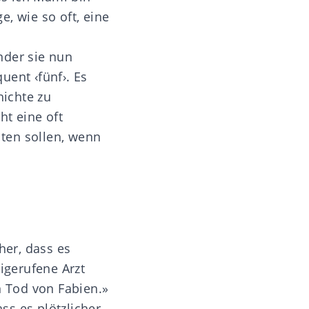
, wie so oft, eine
inder sie nun
uent ‹fünf›. Es
hichte zu
ht eine oft
lten sollen, wenn
her, dass es
igerufene Arzt
n Tod von Fabien.»
ass es plötzlicher