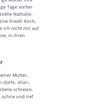
nige Tage vorher
oëlle Nathalie,
ine Friedli Koch,
 ich nicht mit auf
ne, in ihren
r
einer Mutter,
 dürfe. ‹Klar›,
Nöelle schreien.
 schrie und rief