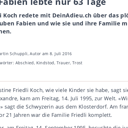
Fabien lebte nur 63 Tage
li Koch redete mit DeinAdieu.ch über das pl
Buben Fabien und wie sie und ihre Familie 
hen.
gsautor
rtin Schuppli, Autor
am 8. Juli 2016
wörter
wörter:
Abschied
,
Kindstod
,
Trauer
,
Trost
tine Friedli Koch, wie viele Kinder sie habe, sagt si
exandre, kam am Freitag, 14. Juli 1995, zur Welt. «
» sagt die Schwyzerin aus dem Klosterdorf. Am fr
or 21 Jahren war die Familie Friedli komplett.
r, am Freitag, 14. September 1995, besuchte die ju