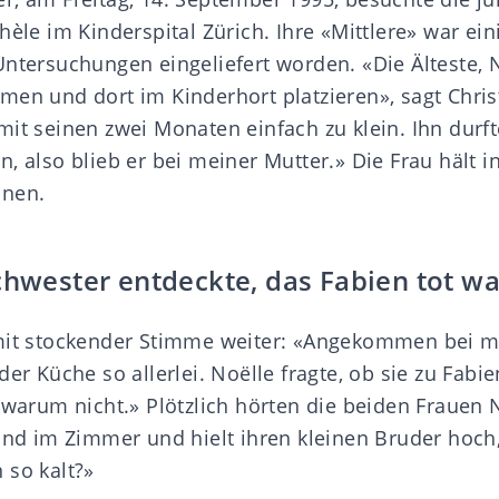
hèle im Kinderspital Zürich. Ihre «Mittlere» war ei
Untersuchungen eingeliefert worden. «Die Älteste, N
en und dort im Kinderhort platzieren», sagt Christ
it seinen zwei Monaten einfach zu klein. Ihn durfte
, also blieb er bei meiner Mutter.» Die Frau hält in
änen.
chwester entdeckte, das Fabien tot wa
mit stockender Stimme weiter: «Angekommen bei m
er Küche so allerlei. Noëlle fragte, ob sie zu Fabien
 warum nicht.» Plötzlich hörten die beiden Frauen 
and im Zimmer und hielt ihren kleinen Bruder hoch,
 so kalt?»