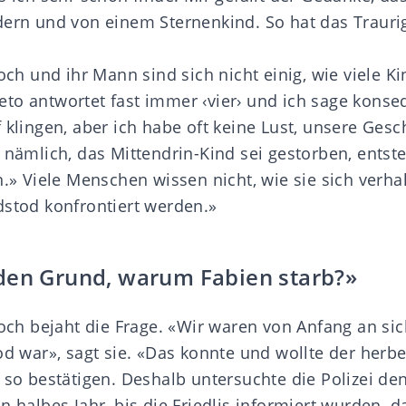
dern und von einem Sternenkind. So hat das Traurige
Koch und ihr Mann sind sich nicht einig, wie viele K
to antwortet fast immer ‹vier› und ich sage konseq
 klingen, aber ich habe oft keine Lust, unsere Gesc
 nämlich, das Mittendrin-Kind sei gestorben, entste
n.» Viele Menschen wissen nicht, wie sie sich verha
dstod konfrontiert werden.»
den Grund, warum Fabien starb?»
Koch bejaht die Frage. «Wir waren von Anfang an sic
od war», sagt sie. «Das konnte und wollte der herbe
h so bestätigen. Deshalb untersuchte die Polizei de
n halbes Jahr, bis die Friedlis informiert wurden, d