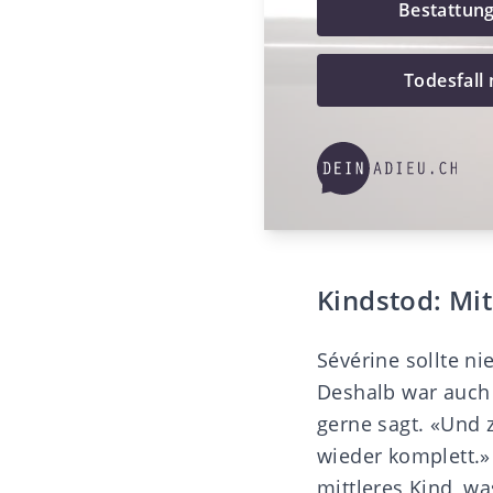
Bestattun
Todesfall
Kindstod: Mi
Sévérine sollte n
Deshalb war auch n
gerne sagt. «Und z
wieder komplett.» 
mittleres Kind, wa