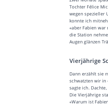
Tochter Félice Mic
wegen spezieller 
konnte ich mitnehm
«aber Fabien war m
die Station nehmen
Augen glänzen Tr
Vierjährige S
Dann erzählt sie 
schwatzten wir in d
sagte ich. Dachte,
Die Vierjährige st
«Warum ist Fabien