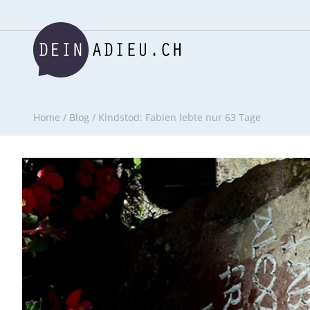
Home
/
Blog
/
Kindstod: Fabien lebte nur 63 Tage