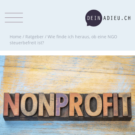
Home
/
Ratgeber
/
Wie finde ich heraus, ob eine NGO
steuerbefreit ist?