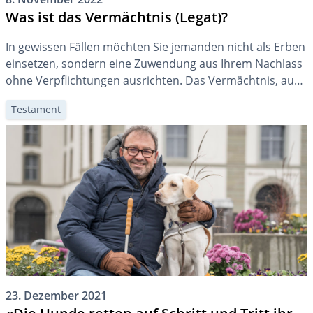
Was ist das Vermächtnis (Legat)?
In gewissen Fällen möchten Sie jemanden nicht als Erben
einsetzen, sondern eine Zuwendung aus Ihrem Nachlass
ohne Verpflichtungen ausrichten. Das Vermächtnis, auch
Legat genannt, ist für den Empfänger als unkomplizierte
Testament
Begünstigung eine gute Wahl.
23. Dezember 2021