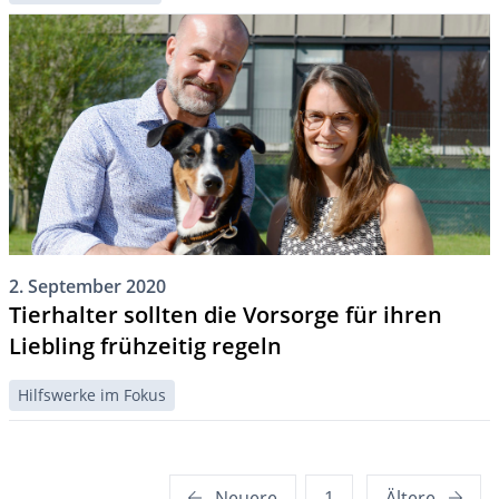
2. September 2020
Tierhalter sollten die Vorsorge für ihren
Liebling frühzeitig regeln
Hilfswerke im Fokus
Seitennummerierung
Neuere
1
Ältere