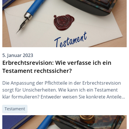
5. Januar 2023
Erbrechtsrevision: Wie verfasse ich ein
Testament rechtssicher?
Die Anpassung der Pflichtteile in der Erbrechtsrevision
sorgt für Unsicherheiten. Wie kann ich ein Testament
klar formulieren? Entweder weisen Sie konkrete Anteile
zu, ohne das Wort «Pflichtteil» zu nennen, oder Sie
Testament
schreiben klar, dass die alte Interpretation weiterhin
herangezogen werden soll. Wenn Sie lediglich den Begriff
«Pflichtteil» verwenden, werden grundsätzlich die neuen