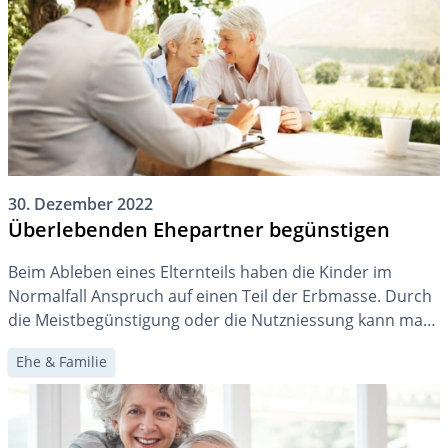
30. Dezember 2022
Überlebenden Ehepartner begünstigen
Beim Ableben eines Elternteils haben die Kinder im
Normalfall Anspruch auf einen Teil der Erbmasse. Durch
die Meistbegünstigung oder die Nutzniessung kann man
dagegen, sofern dies nicht passt, den überlebenden
Ehe & Familie
Ehegatten begünstigen.