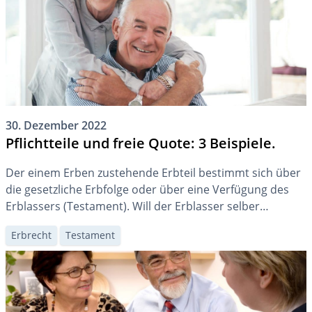
30. Dezember 2022
Pflichtteile und freie Quote: 3 Beispiele.
Der einem Erben zustehende Erbteil bestimmt sich über
die gesetzliche Erbfolge oder über eine Verfügung des
Erblassers (Testament). Will der Erblasser selber
verfügen, hat er das Pflichtteilsrecht zu beachten. Über
Erbrecht
Testament
die verfügbare Quote kann er nach Belieben verfügen.