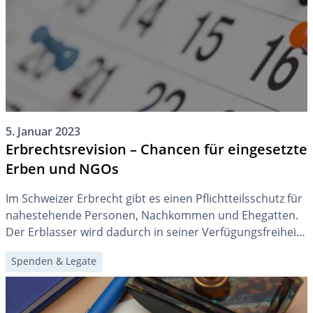
5. Januar 2023
Erbrechtsrevision – Chancen für eingesetzte
Erben und NGOs
Im Schweizer Erbrecht gibt es einen Pflichtteilsschutz für
nahestehende Personen, Nachkommen und Ehegatten.
Der Erblasser wird dadurch in seiner Verfügungsfreiheit
eingeschränkt. Auch die Hürden für eine Enterbung sind
Spenden & Legate
in der Schweiz hoch. Durch die Reduktion der Pflichtteile
im Rahmen der Erbrechtsrevision, welche am 1. Januar
2023 in Kraft trat, erhalten Erblasser mehr Freiheiten.