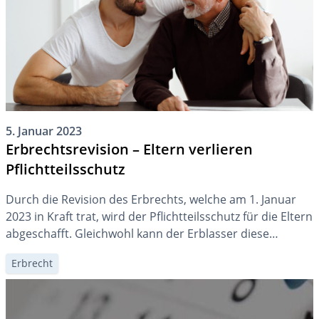
5. Januar 2023
Erbrechtsrevision – Eltern verlieren
Pflichtteilsschutz
Durch die Revision des Erbrechts, welche am 1. Januar
2023 in Kraft trat, wird der Pflichtteilsschutz für die Eltern
abgeschafft. Gleichwohl kann der Erblasser diese
bedenken, wenn er dies möchte. Andererseits erhält er
Erbrecht
so mehr Freiheiten, selber über seinen Nachlass zu
bestimmen.