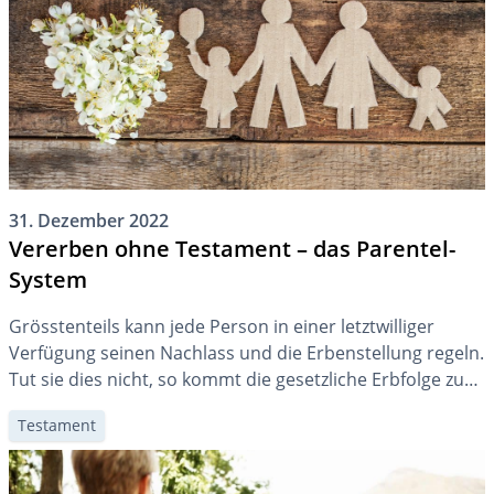
31. Dezember 2022
Vererben ohne Testament – das Parentel-
System
Grösstenteils kann jede Person in einer letztwilliger
Verfügung seinen Nachlass und die Erbenstellung regeln.
Tut sie dies nicht, so kommt die gesetzliche Erbfolge zur
Anwendung. Diese unterscheidet unterschiedliche
Testament
„Kreise“ von Erbberechtigten.