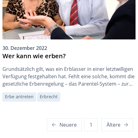
30. Dezember 2022
Wer kann wie erben?
Grundsätzlich gilt, was ein Erblasser in einer letztwilligen
Verfügung festgehalten hat. Fehlt eine solche, kommt die
gesetzliche Erbenregelung – das Parentel-System – zur
Anwendung. Dem Ehegatten kommt dabei eine
Erbe antreten
Erbrecht
bevorzugte Rolle zu.
Seitennummerierung
Neuere
1
Ältere
der