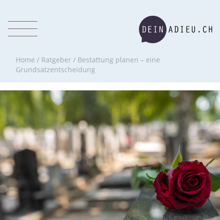
Home
/
Ratgeber
/
Bestattung planen – eine
Grundsatzentscheidung