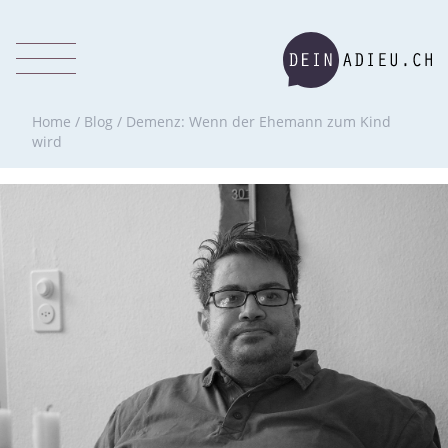
Home
/
Blog
/
Demenz: Wenn der Ehemann zum Kind
wird