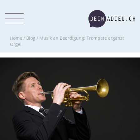
Home
/
Blog
/
Musik an Beerdigung: Trompete ergänzt
Orgel