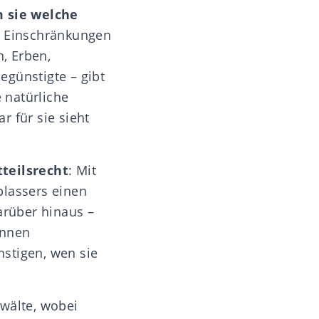
 sie welche
 Einschränkungen
, Erben,
günstigte – gibt
 natürliche
 für sie sieht
tteilsrecht
: Mit
lassers einen
rüber hinaus –
nnen
stigen, wen sie
nwälte, wobei