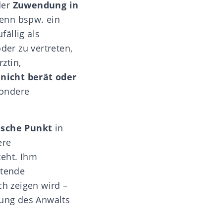
der
Zuwendung in
enn bspw. ein
fällig als
der zu vertreten,
ztin,
 nicht berät oder
sondere
ische Punkt
in
ere
teht. Ihm
utende
ch zeigen wird –
gung des Anwalts