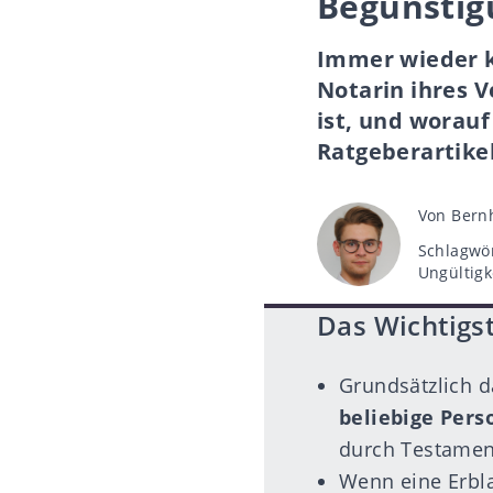
Begünstig
Immer wieder k
Notarin ihres V
ist, und worauf
Ratgeberartikel
Beitragsa
Von
Bernh
Schlagwö
Schlagwö
Ungültigk
Das Wichtigst
Grundsätzlich d
beliebige Pers
durch Testament
Wenn eine Erbla