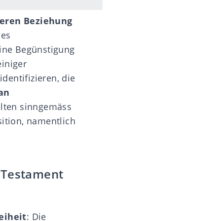
eren Beziehung
ses
eine Begünstigung
iniger
dentifizieren, die
an
elten sinngemäss
sition, namentlich
m Testament
eiheit
: Die