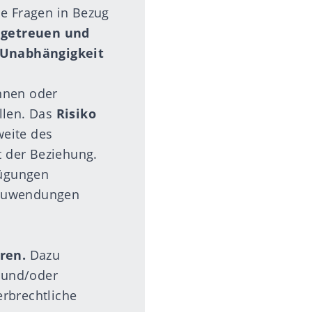
le Fragen in Bezug
 getreuen und
 Unabhängigkeit
nnen oder
llen. Das
Risiko
weite des
t der Beziehung.
fügungen
Zuwendungen
ren.
Dazu
- und/oder
erbrechtliche