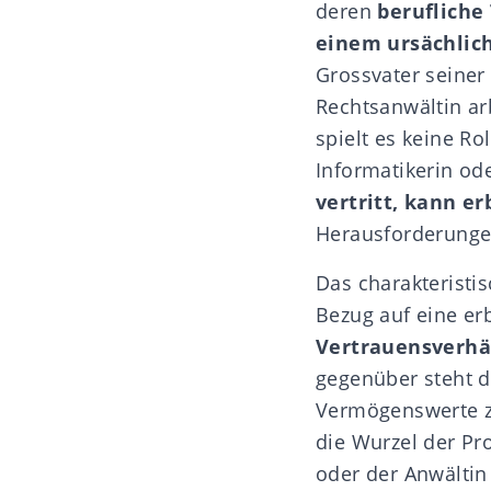
deren
berufliche
einem ursächli
Grossvater seiner
Rechtsanwältin arb
spielt es keine Ro
Informatikerin ode
vertritt, kann er
Herausforderunge
Das charakterist
Bezug auf eine er
Vertrauensverhä
gegenüber steht 
Vermögenswerte zur
die Wurzel der Pr
oder der Anwältin