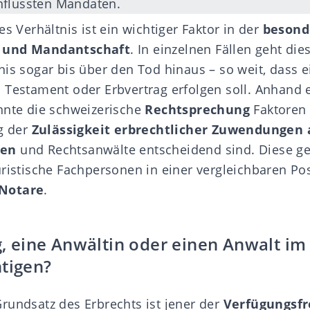
nflussten Mandaten.
es Verhältnis ist ein wichtiger Faktor in der
besond
und Mandantschaft
. In einzelnen Fällen geht die
nis sogar bis über den Tod hinaus – so weit, dass 
 Testament oder Erbvertrag erfolgen soll. Anhand e
nnte die schweizerische
Rechtsprechung
Faktoren i
ng der
Zulässigkeit erbrechtlicher Zuwendungen 
nen
und Rechtsanwälte entscheidend sind. Diese g
uristische Fachpersonen in einer vergleichbaren Po
Notare
.
ig, eine Anwältin oder einen Anwalt i
htigen?
rundsatz des Erbrechts ist jener der
Verfügungsfr