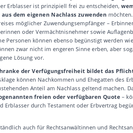
er Erblasser ist prinzipiell frei zu entscheiden,
wem
 aus dem eigenen Nachlass zuwenden
möchten.
Kreises möglicher Zuwendungsempfänger – Erbinnen
rinnen oder Vermächtnisnehmer sowie Auflagenbe
che Personen können ebenso begünstigt werden wie
nnen zwar nicht im engeren Sinne erben, aber sogar
igene Lösung vor.
chranke der Verfügungsfreiheit bildet das
Pflich
sklage
können
Nachkommen
und Ehegatten des Erb
ustehenden Anteil am Nachlass geltend machen. Da
sogenannten
freien oder verfügbaren Quote
– kö
d Erblasser durch
Testament
oder
Erbvertrag
begün
rständlich auch für Rechtsanwältinnen und Rechtsa