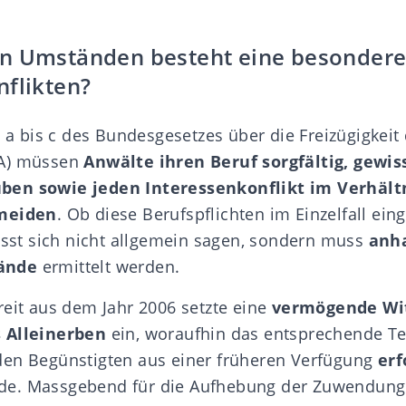
n Umständen besteht eine besondere
nflikten?
. a bis c des
Bundesgesetzes über die Freizügigkeit
A)
müssen
Anwälte ihren Beruf sorgfältig, gewi
en sowie jeden Interessenkonflikt im Verhältn
rmeiden
. Ob diese Berufspflichten im Einzelfall ein
lässt sich nicht allgemein sagen, sondern muss
anh
ände
ermittelt werden.
reit aus dem Jahr 2006 setzte eine
vermögende Wi
 Alleinerben
ein, woraufhin das entsprechende T
den Begünstigten aus einer früheren Verfügung
erf
e. Massgebend für die Aufhebung der Zuwendung