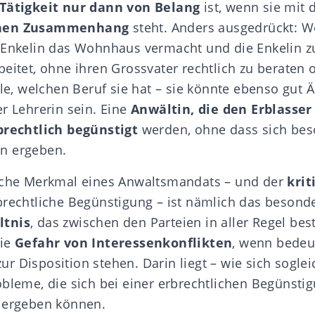
 Tätigkeit nur dann von Belang
ist, wenn sie mit 
chen Zusammenhang
steht. Anders ausgedrückt: W
 Enkelin das
Wohnhaus
vermacht und die Enkelin zu
eitet, ohne ihren Grossvater rechtlich zu beraten o
lle, welchen Beruf sie hat – sie könnte ebenso gut Är
r Lehrerin sein. Eine
Anwältin, die den Erblasser
brechtlich begünstigt
werden, ohne dass sich be
n ergeben.
ische Merkmal eines Anwaltsmandats – und der
krit
brechtliche Begünstigung – ist nämlich das besond
ltnis
, das zwischen den Parteien in aller Regel bes
die
Gefahr von Interessenkonflikten
, wenn bede
 Disposition stehen. Darin liegt – wie sich soglei
obleme, die sich bei einer erbrechtlichen Begünsti
 ergeben können.