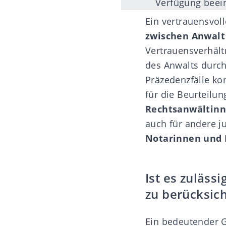
Verfügung beei
Ein vertrauensvoll
zwischen
Anwalt
Vertrauensverhält
des Anwalts durch
Präzedenzfälle ko
für die Beurteilu
Rechtsanwältin
auch für andere j
Notarinnen und 
Ist es zuläss
zu berücksic
Ein bedeutender G