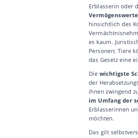
Erblasserin oder d
Vermögenswerte
hinsichtlich des 
Vermächtnisnehme
es kaum. Juristis
Personen;
Tiere
kö
das Gesetz eine e
Die
wichtigste S
der
Herabsetzung
ihnen zwingend z
im Umfang der 
Erblasserinnen un
möchten.
Das gilt selbstve