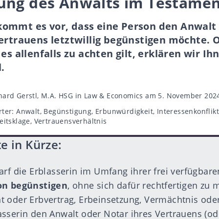
ung des Anwalts im Testame
ommt es vor, dass eine Person den Anwalt 
ertrauens letztwillig begünstigen möchte. O
 es allenfalls zu achten gilt, erklären wir I
.
utor
ard Gerstl, M.A. HSG in Law & Economics
am 5. November 202
rter
rter:
Anwalt
,
Begünstigung
,
Erbunwürdigkeit
,
Interessenkonflik
eitsklage
,
Vertrauensverhältnis
e in Kürze:
arf die Erblasserin im Umfang ihrer frei verfügba
on begünstigen
, ohne sich dafür rechtfertigen zu 
 oder Erbvertrag, Erbeinsetzung, Vermächtnis oder
sserin den Anwalt oder Notar ihres Vertrauens (o