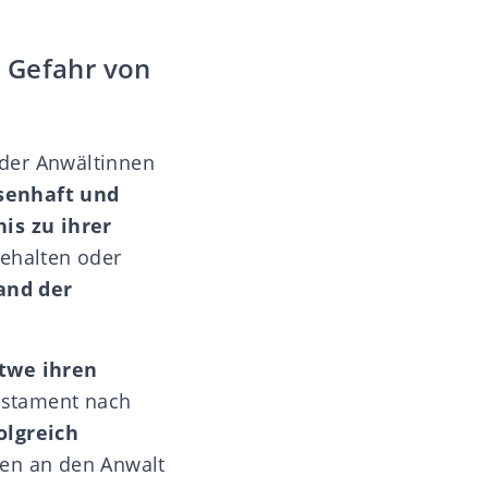
 Gefahr von
 der Anwältinnen
ssenhaft und
is zu ihrer
gehalten oder
and der
twe ihren
estament nach
olgreich
en an den Anwalt