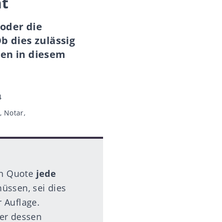
nt
oder die
b dies zulässig
hnen in diesem
4
t
,
Notar
,
ren Quote
jede
müssen, sei dies
 Auflage.
der dessen