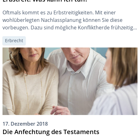
Oftmals kommt es zu Erbstreitigkeiten. Mit einer
wohlüberlegten Nachlassplanung können Sie diese
vorbeugen. Dazu sind mögliche Konfliktherde frühzeitig
zu adressieren. Auch wenn bereits Differenzen bestehen,
Erbrecht
ist es im Sinne aller Beteiligten, diese rasch und
konstruktiv zu bereinigen.
17. Dezember 2018
Die Anfechtung des Testaments