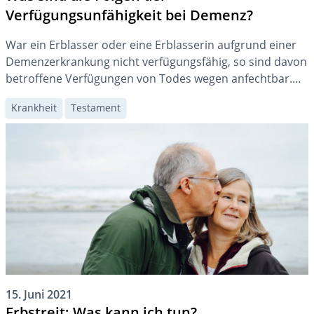
Verfügungsunfähigkeit bei Demenz?
War ein Erblasser oder eine Erblasserin aufgrund einer
Demenzerkrankung nicht verfügungsfähig, so sind davon
betroffene Verfügungen von Todes wegen anfechtbar.
Hat eine Ungültigkeitsklage Erfolg, so treten frühere
Krankheit
Testament
Verfügungen oder die gesetzliche Erbfolge an ihre Stelle.
15. Juni 2021
Erbstreit: Was kann ich tun?