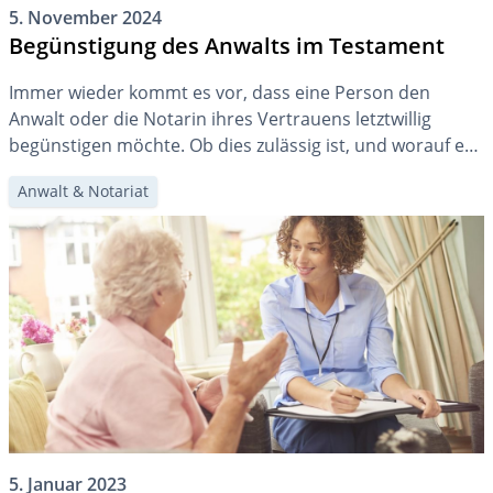
5. November 2024
Begünstigung des Anwalts im Testament
Immer wieder kommt es vor, dass eine Person den
Anwalt oder die Notarin ihres Vertrauens letztwillig
begünstigen möchte. Ob dies zulässig ist, und worauf es
allenfalls zu achten gilt, erklären wir Ihnen in diesem
Anwalt & Notariat
Ratgeberartikel.
5. Januar 2023