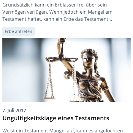
Grundsätzlich kann ein Erblasser frei über sein
Vermögen verfügen. Wenn jedoch ein Mangel am
Testament haftet, kann ein Erbe das Testament
anfechten. Dies ist bspw. bei der fehlenden
Erbe antreten
Urteilsfähigkeit des Erblassers im Zeitpunkt der
Testamentserstellung der Fall.
7. Juli 2017
Ungültigkeitsklage eines Testaments
Weist ein Testament Mängel auf, kann es angefochten