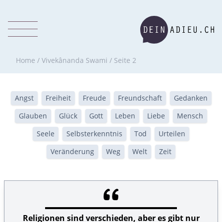
Home
/
Vivekânanda Swami
/
Seite 2
Angst
Freiheit
Freude
Freundschaft
Gedanken
Glauben
Glück
Gott
Leben
Liebe
Mensch
Seele
Selbsterkenntnis
Tod
Urteilen
Veränderung
Weg
Welt
Zeit
Religionen sind verschieden, aber es gibt nur