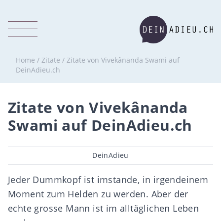
Home
/
Zitate
/
Zitate von Vivekânanda Swami auf
DeinAdieu.ch
Zitate von Vivekânanda
Swami auf DeinAdieu.ch
Beitragsautor
DeinAdieu
Jeder Dummkopf ist imstande, in irgendeinem
Moment zum Helden zu werden. Aber der
echte grosse Mann ist im alltäglichen Leben