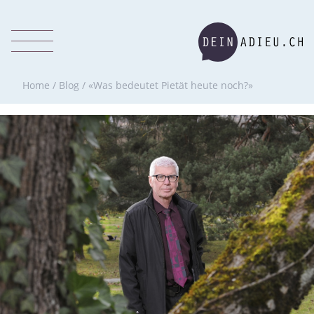
Home
/
Blog
/
«Was bedeutet Pietät heute noch?»